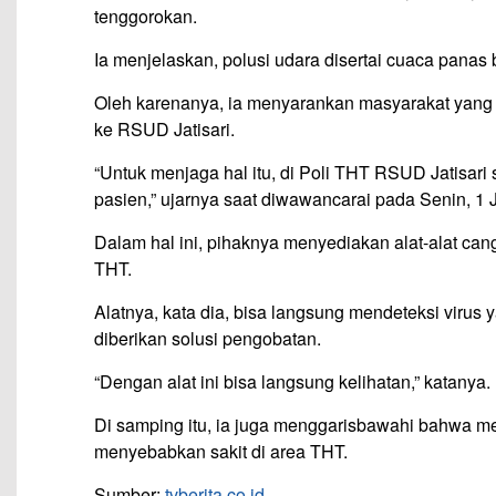
tenggorokan.
Ia menjelaskan, polusi udara disertai cuaca pana
Oleh karenanya, ia menyarankan masyarakat yan
ke RSUD Jatisari.
“Untuk menjaga hal itu, di Poli THT RSUD Jatisar
pasien,” ujarnya saat diwawancarai pada Senin, 1 J
Dalam hal ini, pihaknya menyediakan alat-alat can
THT.
Alatnya, kata dia, bisa langsung mendeteksi viru
diberikan solusi pengobatan.
“Dengan alat ini bisa langsung kelihatan,” katanya.
Di samping itu, ia juga menggarisbawahi bahwa 
menyebabkan sakit di area THT.
Sumber:
tvberita.co.id