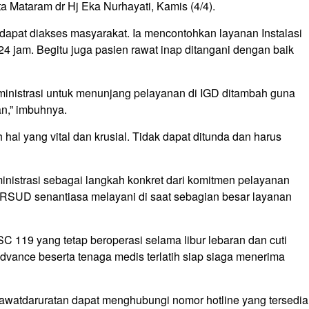
ta Mataram dr Hj Eka Nurhayati, Kamis (4/4).
 dapat diakses masyarakat. Ia mencontohkan layanan Instalasi
4 jam. Begitu juga pasien rawat inap ditangani dengan baik
inistrasi untuk menunjang pelayanan di IGD ditambah guna
an,” imbuhnya.
al yang vital dan krusial. Tidak dapat ditunda dan harus
istrasi sebagai langkah konkret dari komitmen pelayanan
na RSUD senantiasa melayani di saat sebagian besar layanan
C 119 yang tetap beroperasi selama libur lebaran dan cuti
vance beserta tenaga medis terlatih siap siaga menerima
atdaruratan dapat menghubungi nomor hotline yang tersedia