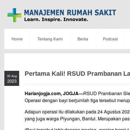
Home
Tentang Kami
Berita
Podcast
Pertama Kali! RSUD Prambanan La
30 Aug
2023
Harianjogja.com, JOGJA—
RSUD Prambanan Slema
Operasi dengan bayi berjumlah tiga tersebut merupa
Adapun operasi itu dilakukan pada 24 Agustus 2024 
yang juga warga Piyungan, Bantul. Merupakan pasi
“Bayi tersebut lahir dengan masing- masing berat 