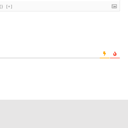
{}
[+]