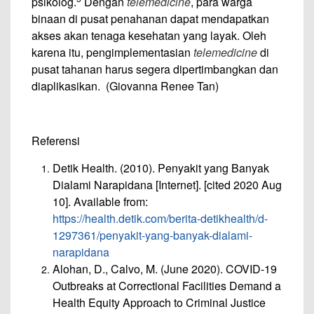
psikolog.
Dengan
telemedicine
, para warga
binaan di pusat penahanan dapat mendapatkan
akses akan tenaga kesehatan yang layak. Oleh
karena itu, pengimplementasian
telemedicine
di
pusat tahanan harus segera dipertimbangkan dan
diaplikasikan. (Giovanna Renee Tan)
Referensi
Detik Health. (2010). Penyakit yang Banyak
Dialami Narapidana [Internet]. [cited 2020 Aug
10]. Available from:
https://health.detik.com/berita-detikhealth/d-
1297361/penyakit-yang-banyak-dialami-
narapidana
Alohan, D., Calvo, M. (June 2020). COVID-19
Outbreaks at Correctional Facilities Demand a
Health Equity Approach to Criminal Justice