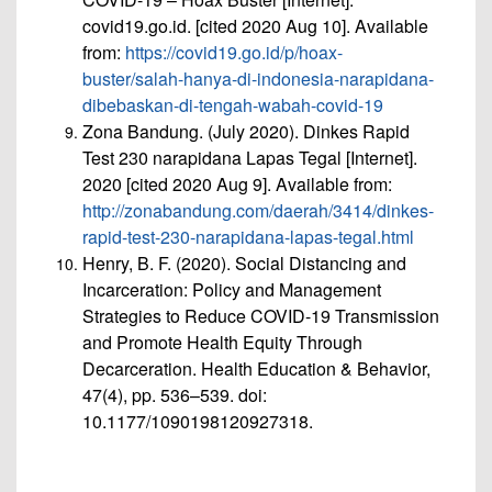
covid19.go.id. [cited 2020 Aug 10]. Available
from:
https://covid19.go.id/p/hoax-
buster/salah-hanya-di-indonesia-narapidana-
dibebaskan-di-tengah-wabah-covid-19
Zona Bandung. (July 2020). Dinkes Rapid
Test 230 narapidana Lapas Tegal [Internet].
2020 [cited 2020 Aug 9]. Available from:
http://zonabandung.com/daerah/3414/dinkes-
rapid-test-230-narapidana-lapas-tegal.html
Henry, B. F. (2020). Social Distancing and
Incarceration: Policy and Management
Strategies to Reduce COVID-19 Transmission
and Promote Health Equity Through
Decarceration. Health Education & Behavior,
47(4), pp. 536–539. doi:
10.1177/1090198120927318.