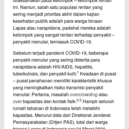
dilaksanakan pada kelompok – kelompok rentan
ini. Namun, salah satu populasi rentan yang
sering menjadi prioritas akhir dalam kajian
kesehatan publik adalah para warga binaan
Lapas atau narapidana, padahal mereka adalah
kelompok yang sangat rentan terhadap penyakit –
penyakit menular, termasuk COVID-19.
Sebelum terjadi pandemi COVID-19, beberapa
penyakit menular yang sering diderita para
narapidana adalah HIV/AIDS, hepatitis,
1
tuberkulosis, dan penyakit kulit.
Keadaan di pusat
– pusat penahanan memiliki karakteristik khusus
yang meningkatkan risiko transmisi penyakit
menular. Pertama, masalah
overcrowding
atau
2,3
over
kapasitas dan kontak fisik.
Hampir seluruh
rumah tahanan di Indonesia telah melebihi
kapasitas. Menurut data dari Direktorat Jenderal
Pemasyarakatan (Ditjen PAS), total dari warga
binaan Lapas di Indonesia per 24 Maret 2020