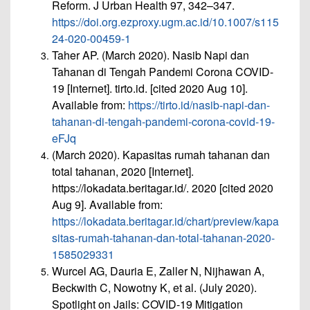
Reform. J Urban Health 97, 342–347.
https://doi.org.ezproxy.ugm.ac.id/10.1007/s115
24-020-00459-1
Taher AP. (March 2020). Nasib Napi dan
Tahanan di Tengah Pandemi Corona COVID-
19 [Internet]. tirto.id. [cited 2020 Aug 10].
Available from:
https://tirto.id/nasib-napi-dan-
tahanan-di-tengah-pandemi-corona-covid-19-
eFJq
(March 2020). Kapasitas rumah tahanan dan
total tahanan, 2020 [Internet].
https://lokadata.beritagar.id/. 2020 [cited 2020
Aug 9]. Available from:
https://lokadata.beritagar.id/chart/preview/kapa
sitas-rumah-tahanan-dan-total-tahanan-2020-
1585029331
Wurcel AG, Dauria E, Zaller N, Nijhawan A,
Beckwith C, Nowotny K, et al. (July 2020).
Spotlight on Jails: COVID-19 Mitigation