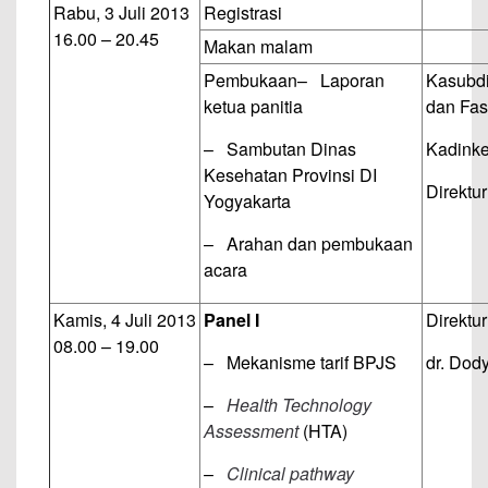
Rabu, 3 Juli 2013
Registrasi
16.00 – 20.45
Makan malam
Pembukaan
– Laporan
Kasubdi
ketua panitia
dan Fas
– Sambutan Dinas
Kadinke
Kesehatan Provinsi DI
Direktu
Yogyakarta
– Arahan dan pembukaan
acara
Kamis, 4 Juli 2013
Panel I
Direktu
08.00 – 19.00
– Mekanisme tarif BPJS
dr. Dod
–
Health Technology
Assessment
(HTA)
–
Clinical pathway