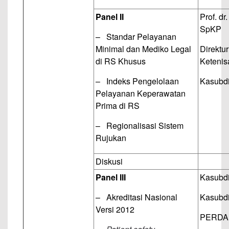
Panel II
Prof. d
SpKP
– Standar Pelayanan
Minimal dan Mediko Legal
Direktu
di RS Khusus
Ketenis
– Indeks Pengelolaan
Kasubdi
Pelayanan Keperawatan
Prima di RS
– Regionalisasi Sistem
Rujukan
Diskusi
Panel III
Kasubdi
– Akreditasi Nasional
Kasubdi
Versi 2012
PERDA