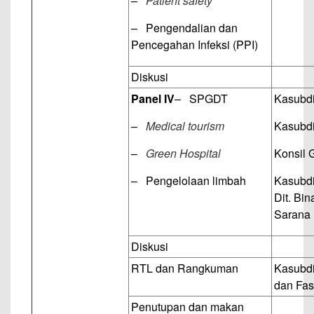
–
Patient safety
– Pengendalian dan
Pencegahan Infeksi (PPI)
Diskusi
Panel IV
– SPGDT
Kasubdi
–
Medical tourism
Kasubdi
–
Green Hospital
Konsil 
– Pengelolaan limbah
Kasubdi
Dit. Bi
Sarana
Diskusi
RTL dan Rangkuman
Kasubdi
dan Fas
Penutupan dan makan