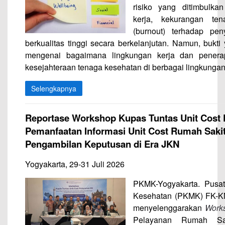
risiko yang ditimbulk
kerja, kekurangan te
(burnout) terhadap pe
berkualitas tinggi secara berkelanjutan. Namun, bukti
mengenai bagaimana lingkungan kerja dan penera
kesejahteraan tenaga kesehatan di berbagai lingkungan
Selengkapnya
Reportase Workshop Kupas Tuntas Unit Cost
Pemanfaatan Informasi Unit Cost Rumah Sakit
Pengambilan Keputusan di Era JKN
Yogyakarta, 29-31 Juli 2026
PKMK-Yogyakarta. Pusa
Kesehatan (PKMK) FK-K
menyelenggarakan
Work
Pelayanan Rumah S