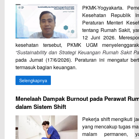
PKMK-Yogyakarta. Peme
Kesehatan Republik In
Peraturan Menteri Kes
tentang Rumah Sakit, yan
12 Juni 2026. Merespo
kesehatan tersebut, PKMK UGM menyelenggarak
“Sustainability dan Strategi Keuangan Rumah Sakit
Pa
pada Jumat (17/6/2026). Peraturan ini mengatur ber
termasuk bagian keuangan.
Selengkapnya
Menelaah Dampak Burnout pada Perawat Ruma
dalam Sistem Shift
Pekerja shift mengikuti ja
yang mencakup tugas malam
malam permanen, y