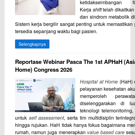
ketidakseimbangan fi
Kerja
shift
telah dikaitkan
dan sindrom metabolik d
Sistem kerja bergilir sangat penting untuk memastika
tersedia sepanjang waktu bagi pasien.
Selengkapnya
Reportase Webinar Pasca The 1st APHaH (Asia 
Home) Congress 2026
Hospital at Home
(HaH) 
pelayanan kesehatan ak
memperoleh peraw
diselenggarakan di l
teknologi telemonitoring,
untuk
self assessment
, serta tim multidisiplin terinte
hingga rujukan. HaH tidak hanya fokus bagaimana me
rumah, namun juga menerapkan
value based care
ses