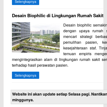
Selengkapnya
Desain Biophilic di Lingkungan Rumah Sakit
Desain biophilic semaki
dengan upaya rumah s
mencari strategi berb
pemulihan pasien, ke
kesejahteraan staf. Tin
temuan empiris mengen
mengintegrasikan alam di lingkungan rumah sakit s
terhadap hasil perawatan pasien.
Selengkapnya
Website ini akan update setiap Selasa pagi. Nantikan
minggunya.