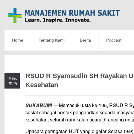
Home
Tentang Kami
Berita
Podcast
RSUD R Syamsudin SH Rayakan Usi
10 Sep
2025
Kesehatan
SUKABUMI
— Memasuki usia ke-105, RSUD R Sy
sosial sebagai bentuk pengabdian kepada masyara
kesehatan, seluruh rangkaian acara dirancang unt
Upacara peringatan HUT yang digelar Selasa (9/9) 