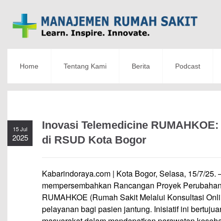
Home
Tentang Kami
Berita
Podcast
Inovasi Telemedicine RUMAHKOE: 
15 Jul
2025
di RSUD Kota Bogor
Kabarindoraya.com | Kota Bogor, Selasa, 15/7/25. 
mempersembahkan Rancangan Proyek Perubahan ya
RUMAHKOE (Rumah Sakit Melalui Konsultasi Onli
pelayanan bagi pasien jantung. Inisiatif ini bertuj
masyarakat dalam mendapatkan perawatan keseha