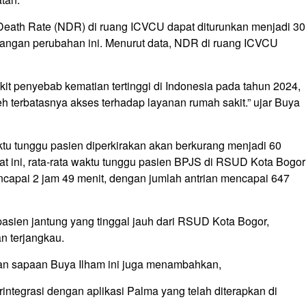
t Death Rate (NDR) di ruang ICVCU dapat diturunkan menjadi 30
cangan perubahan ini. Menurut data, NDR di ruang ICVCU
it penyebab kematian tertinggi di Indonesia pada tahun 2024,
h terbatasnya akses terhadap layanan rumah sakit.” ujar Buya
 tunggu pasien diperkirakan akan berkurang menjadi 60
t ini, rata-rata waktu tunggu pasien BPJS di RSUD Kota Bogor
encapai 2 jam 49 menit, dengan jumlah antrian mencapai 647
asien jantung yang tinggal jauh dari RSUD Kota Bogor,
n terjangkau.
ngan sapaan Buya Ilham ini juga menambahkan,
tegrasi dengan aplikasi Palma yang telah diterapkan di