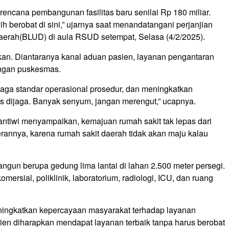
rencana pembangunan fasilitas baru senilai Rp 180 miliar.
 berobat di sini,” ujarnya saat menandatangani perjanjian
rah(BLUD) di aula RSUD setempat, Selasa (4/2/2025).
pkan. Diantaranya kanal aduan pasien, layanan pengantaran
engan puskesmas.
aga standar operasional prosedur, dan meningkatkan
us dijaga. Banyak senyum, jangan merengut,” ucapnya.
Iriantiwi menyampaikan, kemajuan rumah sakit tak lepas dari
annya, karena rumah sakit daerah tidak akan maju kalau
bangun berupa gedung lima lantai di lahan 2.500 meter persegi.
ersial, poliklinik, laboratorium, radiologi, ICU, dan ruang
ningkatkan kepercayaan masyarakat terhadap layanan
asien diharapkan mendapat layanan terbaik tanpa harus berobat