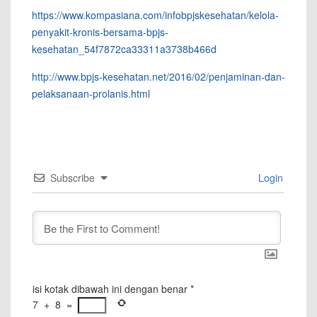
https://www.kompasiana.com/infobpjskesehatan/kelola-
penyakit-kronis-bersama-bpjs-
kesehatan_54f7872ca33311a3738b466d
http://www.bpjs-kesehatan.net/2016/02/penjaminan-dan-
pelaksanaan-prolanis.html
Subscribe
Login
isi kotak dibawah ini dengan benar
*
7
+
8
=