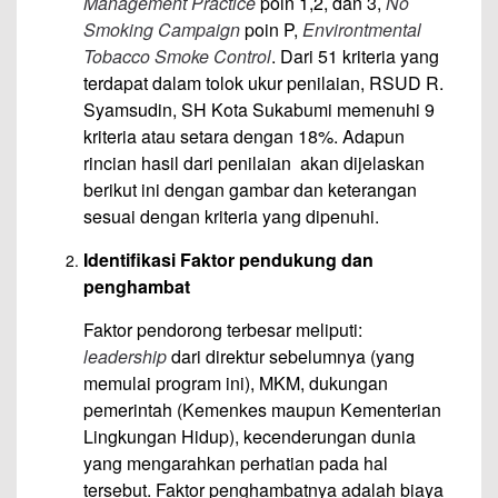
Management Practice
poin 1,2, dan 3,
No
Smoking Campaign
poin P,
Environtmental
Tobacco Smoke Control
. Dari 51 kriteria yang
terdapat dalam tolok ukur penilaian, RSUD R.
Syamsudin, SH Kota Sukabumi memenuhi 9
kriteria atau setara dengan 18%. Adapun
rincian hasil dari penilaian akan dijelaskan
berikut ini dengan gambar dan keterangan
sesuai dengan kriteria yang dipenuhi.
Identifikasi Faktor pendukung dan
penghambat
Faktor pendorong terbesar meliputi:
leadership
dari direktur sebelumnya (yang
memulai program ini), MKM, dukungan
pemerintah (Kemenkes maupun Kementerian
Lingkungan Hidup), kecenderungan dunia
yang mengarahkan perhatian pada hal
tersebut. Faktor penghambatnya adalah biaya