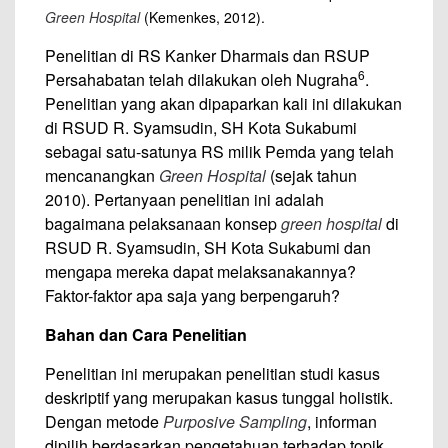
Green Hospital
(Kemenkes, 2012).
Penelitian di RS Kanker Dharmais dan RSUP
6
Persahabatan telah dilakukan oleh Nugraha
.
Penelitian yang akan dipaparkan kali ini dilakukan
di RSUD R. Syamsudin, SH Kota Sukabumi
sebagai satu-satunya RS milik Pemda yang telah
mencanangkan
Green Hospital
(sejak tahun
2010). Pertanyaan penelitian ini adalah
bagaimana pelaksanaan konsep
green hospital
di
RSUD R. Syamsudin, SH Kota Sukabumi dan
mengapa mereka dapat melaksanakannya?
Faktor-faktor apa saja yang berpengaruh?
Bahan dan Cara P
enelitian
Penelitian ini merupakan penelitian studi kasus
deskriptif yang merupakan kasus tunggal holistik.
Dengan metode
Purposive Sampling
, informan
dipilih berdasarkan pengetahuan terhadap topik