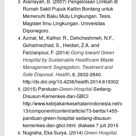
Alamsyah, B. (2007) Pengelolaan Limbah di
Rumah Sakit Pupuk Kaltim Bontang untuk
Memenuhi Baku Mutu Lingkungan. Tesis.
Magister Ilmu Lingkungan. Universitas
Diponegoro.
Azmal, M., Kalhor, R., Dehcheshmeh, N.F.,
Goharinezhad, S., Heidari, Z.A. and
Farzianpour, F. (2014)
Going toward Green
Hospital by Sustainable Healthcare Waste
Management: Segregation, Treatment and
Safe Disposal. Health
, 6, 2632-2640.
http://dx.doi.org/10.4236/health.2014.619302
(2015) Panduan-
Green-Hospital
-Sedang-
Disusun-Kemenkes-dan-GBCI
http://www.kebijakankesehatanindonesia.net/v
13/component/content/article/73-berita/1455-
panduan-green-hospital-sedang-disusun-
kemenkes-dan-gbci.html. diakses 7 juli 2015
Nugraha, Eka Surya. (2014)
Green Hospital
.