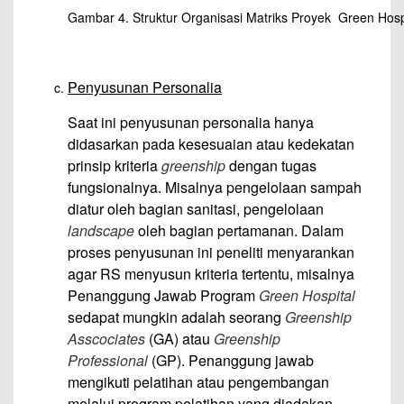
Gambar 4. Struktur Organisasi Matriks Proyek Green Hosp
Penyusunan
P
ersonalia
Saat ini penyusunan personalia hanya
didasarkan pada kesesuaian atau kedekatan
prinsip kriteria
greenship
dengan tugas
fungsionalnya. Misalnya pengelolaan sampah
diatur oleh bagian sanitasi, pengelolaan
landscape
oleh bagian pertamanan. Dalam
proses penyusunan ini peneliti menyarankan
agar RS menyusun kriteria tertentu, misalnya
Penanggung Jawab Program
Green Hospital
sedapat mungkin adalah seorang
Greenship
Asscociates
(GA) atau
Greenship
Professional
(GP). Penanggung jawab
mengikuti pelatihan atau pengembangan
melalui program pelatihan yang diadakan