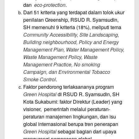
dan
eco-protection
.
Dari 51 kriteria yang terdapat dalam tolok ukur
penilaian Greenship, RSUD R. Syamsudin,
SH memenuhi 9 kriteria (18%), meliputi tema
Community Accessibility, Site Landscaping,
Building neighbourhood, Policy and Energy
Management Plan, Water Management Policy,
Waste Management Policy, Waste
Management Practice, No smoking
Campaign, dan Environmental Tobacco
Smoke Control
.
Faktor pendorong terlaksananya program
Green Hospital
di RSUD R. Syamsudin, SH
Kota Sukabumi: faktor Direktur (Leader) yang
visioner, pemerintah melalui peraturan-
peraturan manajemen lingkungan, dan isu
global internasional berupa tren penerapan
Green Hospital
sebagai bagian dari upaya
mengurangi pemanasan global.