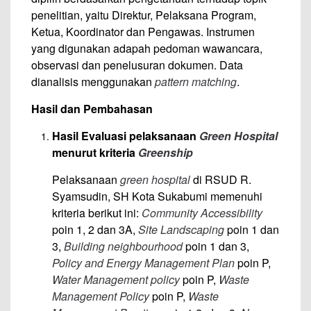
penelitian, yaitu Direktur, Pelaksana Program,
Ketua, Koordinator dan Pengawas. Instrumen
yang digunakan adapah pedoman wawancara,
observasi dan penelusuran dokumen. Data
dianalisis menggunakan
pattern matching
.
Hasil dan Pembahasan
Hasil Evaluasi pelaksanaan
Green Hospital
menurut kriteria
Greenship
Pelaksanaan
green hospital
di RSUD R.
Syamsudin, SH Kota Sukabumi memenuhi
kriteria berikut ini:
Community Accessibility
poin 1, 2 dan 3A,
Site Landscaping
poin 1 dan
3,
Building neighbourhood
poin 1 dan 3,
Policy and Energy Management Plan
poin P,
Water Management policy
poin P,
Waste
Management Policy
poin P,
Waste