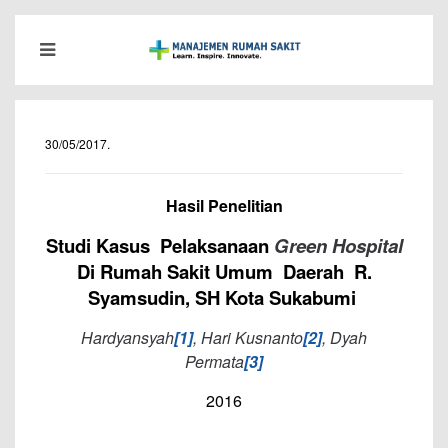
30/05/2017
.
Hasil Penelitian
Studi Kasus Pelaksanaan
Green Hospital
Di Rumah Sakit Umum Daerah R.
Syamsudin, S
H
Kota Sukabumi
Hardyansyah
[1]
, Hari Kusnanto
[2]
, Dyah
Permata
[3]
2016