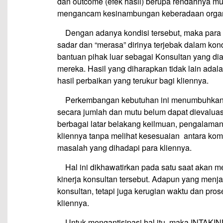
dan outcome (efek hasil) berupa rendahnya mut
mengancam kesinambungan keberadaan organi
—
Dengan adanya kondisi tersebut, maka para 
sadar dan “merasa” dirinya terjebak dalam kon
bantuan pihak luar sebagai Konsultan yang di
mereka. Hasil yang diharapkan tidak lain adalah
hasil perbaikan yang terukur bagi kliennya.
—
Perkembangan kebutuhan ini menumbuhkan 
secara jumlah dan mutu belum dapat dievaluasi
berbagai latar belakang keilmuan, pengalaman
kliennya tanpa melihat kesesuaian antara komp
masalah yang dihadapi para kliennya.
—
Hal ini dikhawatirkan pada satu saat akan 
kinerja konsultan tersebut. Adapun yang menja
konsultan, tetapi juga kerugian waktu dan pros
kliennya.
—
Untuk mengantisipasi hal itu, maka INTAK