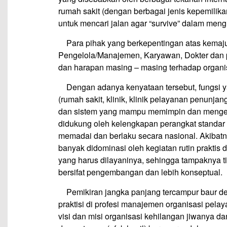
rumah sakit (dengan berbagai jenis kepemilika
untuk mencari jalan agar “survive” dalam meng
—
Para pihak yang berkepentingan atas kemaj
Pengelola/Manajemen, Karyawan, Dokter dan p
dan harapan masing – masing terhadap organis
—
Dengan adanya kenyataan tersebut, fungsi 
(rumah sakit, klinik, klinik pelayanan penunja
dan sistem yang mampu memimpin dan mengelol
didukung oleh kelengkapan perangkat standar
memadai dan berlaku secara nasional. Akibat
banyak didominasi oleh kegiatan rutin praktis
yang harus dilayaninya, sehingga tampaknya ti
bersifat pengembangan dan lebih konseptual.
—
Pemikiran jangka panjang tercampur baur d
praktisi di profesi manajemen organisasi pel
visi dan misi organisasi kehilangan jiwanya 