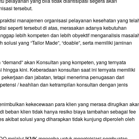
u pelayanan yang bila tidak diantisipasi segera akan
sasi tersebut.
praktisi manajemen organisasi pelayanan kesehatan yang tela
disi seperti tersebut di atas, merasakan adanya kebutuhan
anggap lebih kompeten dan lebih obyektif menganalisis masala
 solusi yang “Tailor Made”, “doable”, serta memiliki jaminan
“demand” akan Konsultan yang kompeten, yang ternyata
 hingga kini. Keberadaan konsultan saat ini ternyata memiliki
 pekerjaan dan jabatan, tetapi menerima penugasan dari
etensi / keahlian dan ketrampilan konsultan dengan jenis
menimbulkan kekecewaan para klien yang merasa dirugikan aka
di beban klien tidak hanya resiko biaya tambahan sebagai fee
es akibat solusi yang diharapkan tidak kunjung diperoleh oleh
INDO melalui IKMK mencoba untuk menginisiasi pembuatan