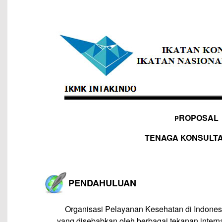
ROPOSAL 
P
TENAGA KONSULT
PENDAHULUAN
—
Organisasi Pelayanan Kesehatan di Indones
yang disebabkan oleh berbagai tekanan intern