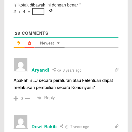
isi kotak dibawah ini dengan benar
*
2
+
4
=
28
COMMENTS
Newest
Aryandi
3 years ago
Apakah BLU secara peraturan atau ketentuan dapat
melakukan pembelian secara Konsinyasi?
Reply
0
Dewi Rakib
7 years ago