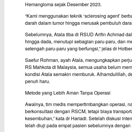
Hemangioma sejak Desember 2023.
“Kami menggunakan teknik ‘sclerosing agent’ ber
darah dalam tumor hingga merusak pembuluh darah,
Sebelumnya, Atala tiba di RSUD Arifin Achmad da
hingga dada, menutupi sebagian paru-paru, dan me
setengah paru-paru yang berfungsi,” jelas dr Hotber
Saefur Rohman, ayah Atala, mengungkapkan perju
RS Mahkota di Malaysia, semua usaha belum memb
kondisi Atala semakin memburuk. Alhamdulillah, 
penuh haru.
Metode yang Lebih Aman Tanpa Operasi
Awalnya, tim medis mempertimbangkan operasi, na
berkonsultasi dengan RSCM, tetapi biaya transport
kesembuhan,” kata dr Hariadi. Setelah diskusi inte
telah diuji pada empat pasien sebelumnya dengan