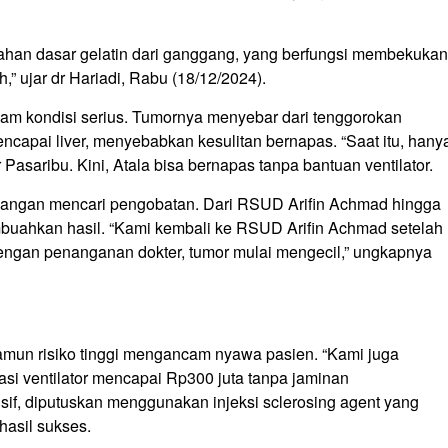
bahan dasar gelatin dari ganggang, yang berfungsi membekukan
” ujar dr Hariadi, Rabu (18/12/2024).
lam kondisi serius. Tumornya menyebar dari tenggorokan
ncapai liver, menyebabkan kesulitan bernapas. “Saat itu, hany
 Pasaribu. Kini, Atala bisa bernapas tanpa bantuan ventilator.
angan mencari pengobatan. Dari RSUD Arifin Achmad hingga
uahkan hasil. “Kami kembali ke RSUD Arifin Achmad setelah
dengan penanganan dokter, tumor mulai mengecil,” ungkapnya
mun risiko tinggi mengancam nyawa pasien. “Kami juga
asi ventilator mencapai Rp300 juta tanpa jaminan
nsif, diputuskan menggunakan injeksi sclerosing agent yang
 hasil sukses.