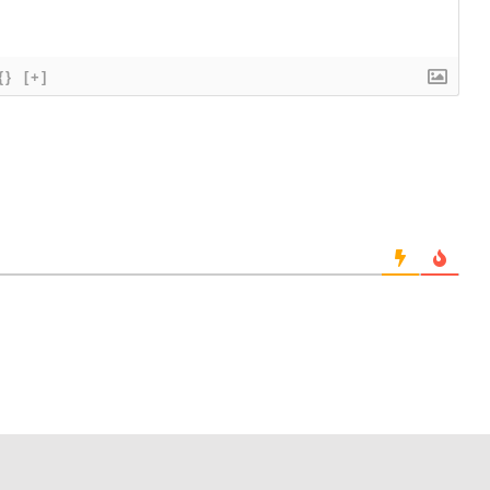
{}
[+]