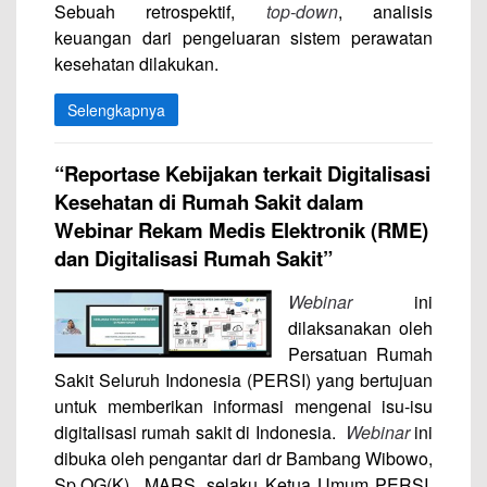
Sebuah retrospektif,
top-down
, analisis
keuangan dari pengeluaran sistem perawatan
kesehatan dilakukan.
Selengkapnya
“Reportase Kebijakan terkait Digitalisasi
Kesehatan di Rumah Sakit
dalam
Webinar Rekam Medis Elektronik (RME)
dan Digitalisasi Rumah Sakit
”
Webinar
ini
dilaksanakan oleh
Persatuan Rumah
Sakit Seluruh Indonesia (PERSI) yang bertujuan
untuk memberikan informasi mengenai isu-isu
digitalisasi rumah sakit di Indonesia.
Webinar
ini
dibuka oleh pengantar dari dr Bambang Wibowo,
Sp.OG(K)., MARS. selaku Ketua Umum PERSI.