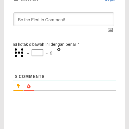
isi kotak dibawah ini dengan benar
*
−
=
2
0
COMMENTS