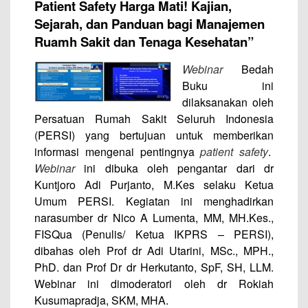
Patient Safety Harga Mati! Kajian,
Sejarah, dan Panduan bagi Manajemen
Ruamh Sakit dan Tenaga Kesehatan”
Webinar
Bedah
Buku ini
dilaksanakan oleh
Persatuan Rumah Sakit Seluruh Indonesia
(PERSI) yang bertujuan untuk memberikan
informasi mengenai pentingnya
patient safety
.
Webinar
ini dibuka oleh pengantar dari dr
Kuntjoro Adi Purjanto, M.Kes selaku Ketua
Umum PERSI. Kegiatan ini menghadirkan
narasumber dr Nico A Lumenta, MM, MH.Kes.,
FISQua (Penulis/ Ketua IKPRS – PERSI),
dibahas oleh Prof dr Adi Utarini, MSc., MPH.,
PhD. dan Prof Dr dr Herkutanto, SpF, SH, LLM.
Webinar ini dimoderatori oleh dr Rokiah
Kusumapradja, SKM, MHA.