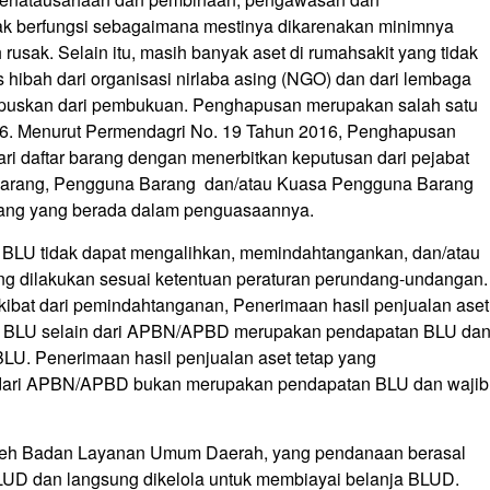
dak berfungsi sebagaimana mestinya dikarenakan minimnya
usak. Selain itu, masih banyak aset di rumahsakit yang tidak
es hibah dari organisasi nirlaba asing (NGO) dan dari lembaga
hapuskan dari pembukuan. Penghapusan merupakan salah satu
16. Menurut Permendagri No. 19 Tahun 2016, Penghapusan
ri daftar barang dengan menerbitkan keputusan dari pejabat
arang, Pengguna Barang dan/atau Kuasa Pengguna Barang
barang yang berada dalam penguasaannya.
 BLU tidak dapat mengalihkan, memindahtangankan, dan/atau
ang dilakukan sesuai ketentuan peraturan perundang-undangan.
kibat dari pemindahtanganan, Penerimaan hasil penjualan aset
an BLU selain dari APBN/APBD merupakan pendapatan BLU da
BLU. Penerimaan hasil penjualan aset tetap yang
 dari APBN/APBD bukan merupakan pendapatan BLU dan wajib
oleh Badan Layanan Umum Daerah, yang pendanaan berasal
UD dan langsung dikelola untuk membiayai belanja BLUD.