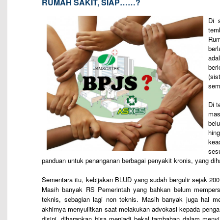
RUMAH SAKIT, SIAP……?
Di 
tem
Rum
ber
adal
ber
(si
sem
Di 
mas
bel
hin
kea
ses
panduan untuk penanganan berbagai penyakit kronis, yang dih
Sementara itu, kebijakan BLUD yang sudah bergulir sejak 20
Masih banyak RS Pemerintah yang bahkan belum mempersiap
teknis, sebagian lagi non teknis. Masih banyak juga hal
akhirnya menyulitkan saat melakukan advokasi kepada penga
disini
, diharapkan bisa menjadi bekal tambahan dalam meny