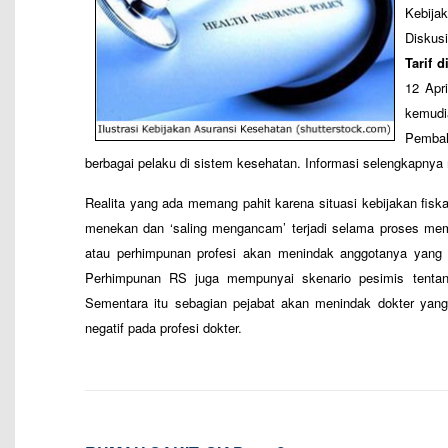
Kebij
Diskusi
Tarif 
12 Apr
kemudi
Pembah
berbagai pelaku di sistem kesehatan. Informasi selengkapnya
Realita yang ada memang pahit karena situasi kebijakan fisk
menekan dan ‘saling mengancam’ terjadi selama proses mem
atau perhimpunan profesi akan menindak anggotanya yang m
Perhimpunan RS juga mempunyai skenario pesimis tenta
Sementara itu sebagian pejabat akan menindak dokter yang
negatif pada profesi dokter.
–
–