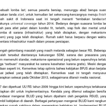
sebuah lomba lari; semua peserta bersiap, menunggu aba2 berupa suar
bakan tanda
start,
untuk kemudian lari sekencang-kencangnya menuju
finish
ah sakit di Indonesia saat ini tengah menanti “tembakan tanda
star
lakunya
universal coverage
tahun 2014. Bedanya dengan suasana lomba lar
ah para atlet pelari dalam kondisi fit, terlatih, siap fisik dan mental untu
lomba di sarana (infrastruktur) yang telah disiapkan, dengan mekanism
stem) yang juga telah disiapkan. Rumah sakit harus berpacu dengan waktu
entara infrastruktur masih dalam proses persiapan.
tengah gelombang masalah yang masih melanda sebagian besar RS. Beberap
alah tersebut diantaranya kekurangan SDM, sarana dan prasarana yan
um memenuhi standar, mekanisme operasional yang belum sepenuhnya tertat
gga “serbuan” masyarakat ke sarana kesehatan karena gratis). Meski denga
daan seperti ini, Kemenkes tetap optimis bahwa kebijakan BPJS akan berjala
uai jadwal yang telah ditetapkan. Kemenkes saat ini tengah menyusu
arapkan selesai pada Oktober 2013, sebagaimana dilansir media nasional.
07 dan diperkuat UU RS tahun 2009 hingga kini belum sepenuhnya terlaksana
kan diri untuk implementasinya. Kendala yang ditemui sebagian bersifa
 mendasar mengenai BLUD yang belum dipahami oleh pengelola RSUD, yan
mbil kebijakan di daerah. Berbagai pertanyaan mengenai BLUD kami rangku
iapkan rumah sakitnya dalam menerapkan kebijakan ini. Implementasi BLU