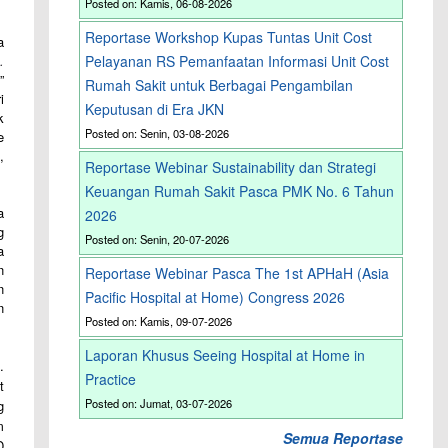
Posted on: Kamis, 06-08-2026
Reportase Workshop Kupas Tuntas Unit Cost
a
.
Pelayanan RS Pemanfaatan Informasi Unit Cost
t
”
Rumah Sakit untuk Berbagai Pengambilan
i
Keputusan di Era JKN
k
Posted on: Senin, 03-08-2026
e
,
Reportase Webinar Sustainability dan Strategi
Keuangan Rumah Sakit Pasca PMK No. 6 Tahun
a
2026
g
Posted on: Senin, 20-07-2026
a
n
Reportase Webinar Pasca The 1st APHaH (Asia
n
Pacific Hospital at Home) Congress 2026
n
Posted on: Kamis, 09-07-2026
Laporan Khusus Seeing Hospital at Home in
.
Practice
t
Posted on: Jumat, 03-07-2026
g
m
Semua Reportase
D