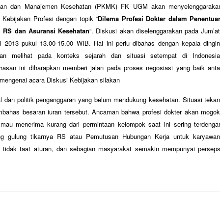
akan dan Manajemen Kesehatan (PKMK) FK UGM akan menyelenggaraka
 Kebijakan Profesi dengan topik “
Dilema Profesi Dokter dalam Penentua
di RS dan Asuransi Kesehatan
“. Diskusi akan diselenggarakan pada Jum’at
il 2013 pukul 13.00-15.00 WIB. Hal ini perlu dibahas dengan kepala dingin
an melihat pada konteks sejarah dan situasi setempat di Indonesia
asan ini diharapkan memberi jalan pada proses negosiasi yang baik anta
 mengenai acara Diskusi Kebijakan silakan
al dan politik penganggaran yang belum mendukung kesehatan. Situasi tekan
bahas besaran iuran tersebut. Ancaman bahwa profesi dokter akan mogok
au menerima kurang dari permintaan kelompok saat ini sering terdengar
ng gulung tikarnya RS atau Pemutusan Hubungan Kerja untuk karyawan
 tidak taat aturan, dan sebagian masyarakat semakin mempunyai perseps