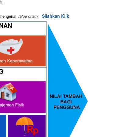
t.
Silahkan Klik
i mengenai
value chain.
ANAN
G