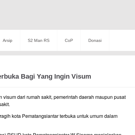
Arsip
S2 Man RS
CoP
Donasi
rbuka Bagi Yang Ingin Visum
 visum dari rumah sakit, pemerintah daerah maupun pusat
akit.
gih kota Pematangsiantar terbuka untuk umum dalam
mas) RSUD kota Pematangsiantar W Sinamo menjelaskan