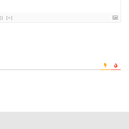
{}
[+]