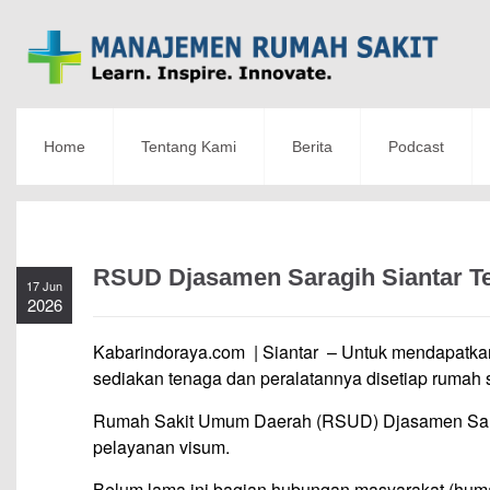
Home
Tentang Kami
Berita
Podcast
RSUD Djasamen Saragih Siantar Te
17 Jun
2026
Kabarindoraya.com | Siantar – Untuk mendapatkan
sediakan tenaga dan peralatannya disetiap rumah s
Rumah Sakit Umum Daerah (RSUD) Djasamen Sara
pelayanan visum.
Belum lama ini bagian hubungan masyarakat (hu