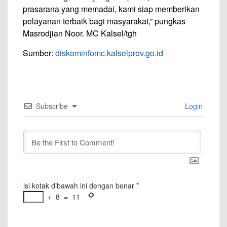
prasarana yang memadai, kami siap memberikan
pelayanan terbaik bagi masyarakat,” pungkas
Masrodjian Noor. MC Kalsel/tgh
Sumber:
diskominfomc.kalselprov.go.id
Subscribe
Login
isi kotak dibawah ini dengan benar
*
+
8
=
11