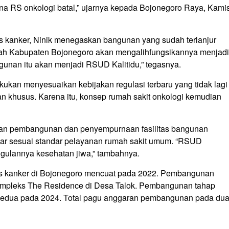
ncana RS onkologi batal,” ujarnya kepada Bojonegoro Raya, Kami
us kanker, Ninik menegaskan bangunan yang sudah terlanjur
intah Kabupaten Bojonegoro akan mengalihfungsikannya menjadi
nan itu akan menjadi RSUD Kalitidu,” tegasnya.
kukan menyesuaikan kebijakan regulasi terbaru yang tidak lagi
 khusus. Karena itu, konsep rumah sakit onkologi kemudian
tkan pembangunan dan penyempurnaan fasilitas bangunan
agar sesuai standar pelayanan rumah sakit umum. “RSUD
ggulannya kesehatan jiwa,” tambahnya.
us kanker di Bojonegoro mencuat pada 2022. Pembangunan
 kompleks The Residence di Desa Talok. Pembangunan tahap
p kedua pada 2024. Total pagu anggaran pembangunan pada du