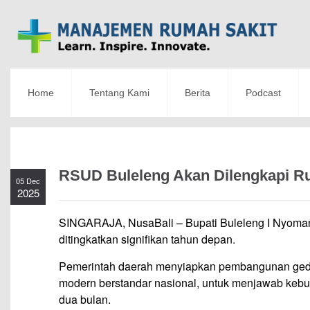
Home
Tentang Kami
Berita
Podcast
RSUD Buleleng Akan Dilengkapi R
05 Dec
2025
SINGARAJA, NusaBali – Bupati Buleleng I Nyoman
ditingkatkan signifikan tahun depan.
Pemerintah daerah menyiapkan pembangunan ged
modern berstandar nasional, untuk menjawab keb
dua bulan.