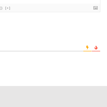
{}
[+]