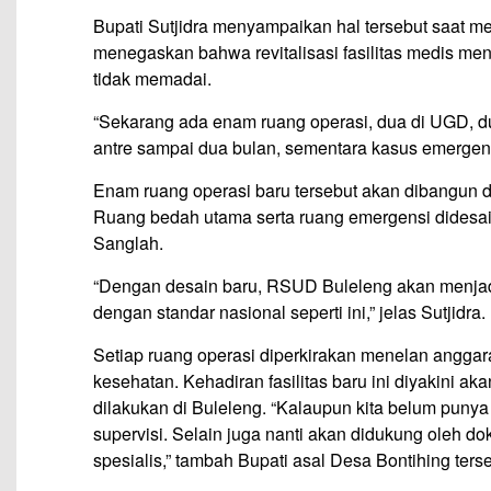
Bupati Sutjidra menyampaikan hal tersebut saat me
menegaskan bahwa revitalisasi fasilitas medis menj
tidak memadai.
“Sekarang ada enam ruang operasi, dua di UGD, du
antre sampai dua bulan, sementara kasus emergensi 
Enam ruang operasi baru tersebut akan dibangun
Ruang bedah utama serta ruang emergensi didesa
Sanglah.
“Dengan desain baru, RSUD Buleleng akan menjadi
dengan standar nasional seperti ini,” jelas Sutjidra.
Setiap ruang operasi diperkirakan menelan anggara
kesehatan. Kehadiran fasilitas baru ini diyakini 
dilakukan di Buleleng. “Kalaupun kita belum punya
supervisi. Selain juga nanti akan didukung oleh do
spesialis,” tambah Bupati asal Desa Bontihing terse