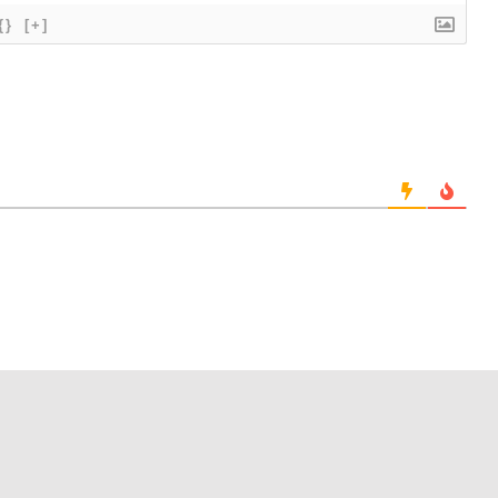
{}
[+]