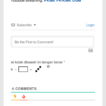
Youtube streaming:
PKMK FK-KMK UGM
Subscribe
Login
isi kotak dibawah ini dengan benar
*
6
−
=
0
COMMENTS