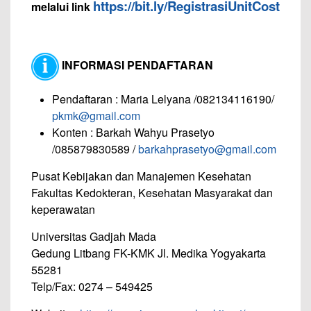
https://bit.ly/RegistrasiUnitCost
melalui link
INFORMASI PENDAFTARAN
Pendaftaran : Maria Lelyana /082134116190/
pkmk@gmail.com
Konten : Barkah Wahyu Prasetyo
/085879830589 /
barkahprasetyo@gmail.com
Pusat Kebijakan dan Manajemen Kesehatan
Fakultas Kedokteran, Kesehatan Masyarakat dan
keperawatan
Universitas Gadjah Mada
Gedung Litbang FK-KMK Jl. Medika Yogyakarta
55281
Telp/Fax: 0274 – 549425