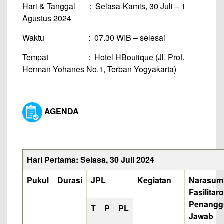
Hari & Tanggal : Selasa-Kamis, 30 Juli – 1
Agustus 2024
Waktu : 07.30 WIB – selesai
Tempat : Hotel HBoutique (Jl. Prof.
Herman Yohanes No.1, Terban Yogyakarta)
AGENDA
Hari Pertama: Selasa, 30 Juli 2024
Pukul
Durasi
JPL
Kegiatan
Narasum
Fasilitaro
Penangg
T
P
PL
Jawab