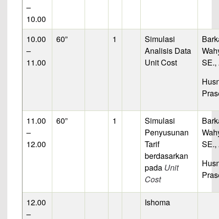
–
10.00
10.00
60”
1
Simulasi
Bark
–
Analisis Data
Wahy
11.00
Unit Cost
SE.,
Hus
Pras
11.00
60”
1
Simulasi
Bark
–
Penyusunan
Wahy
12.00
Tarif
SE.,
berdasarkan
Hus
pada
Unit
Pras
Cost
12.00
Ishoma
–