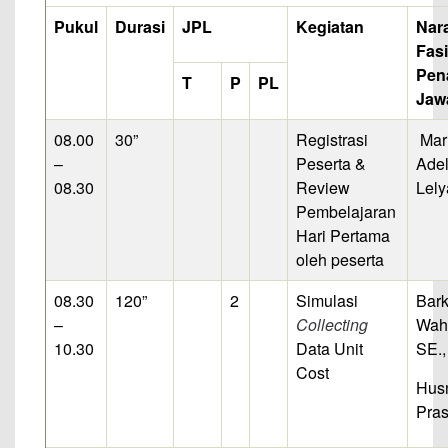
Pukul
Durasi
JPL
Kegiatan
Nar
Fasi
Pen
T
P
PL
Jaw
08.00
30”
Registrasi
Mar
–
Peserta &
Adel
08.30
Review
Lely
Pembelajaran
Hari Pertama
oleh peserta
08.30
120”
2
Simulasi
Bar
–
Collecting
Wahy
10.30
Data Unit
SE.,
Cost
Hus
Pras