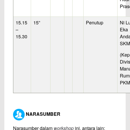
Pras
15.15
15”
Penutup
Ni L
–
Eka
15.30
Anda
SKM.
(Kep
Divis
Man
Ruma
PKM
NARASUMBER
Narasumber dalam
workshop
ini, antara lain: