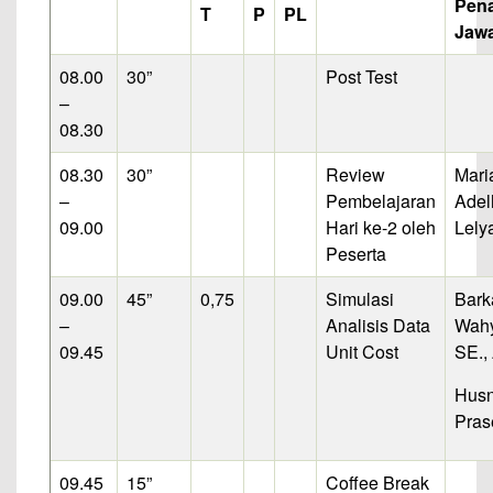
Pen
T
P
PL
Jaw
08.00
30”
Post Test
–
08.30
08.30
30”
Review
Mari
–
Pembelajaran
Adel
09.00
Hari ke-2 oleh
Lely
Peserta
09.00
45”
0,75
Simulasi
Bark
–
Analisis Data
Wahy
09.45
Unit Cost
SE.,
Hus
Pras
09.45
15”
Coffee Break