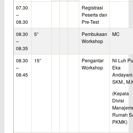
07.30
Registrasi
–
Peserta dan
08.30
Pre-Test
08.30
5”
Pembukaan
MC
–
Workshop
08.35
08.30
15”
Pengantar
Ni Luh Pu
–
Workshop
Eka
08.45
Andayani
SKM., M.
(Kepala
Divisi
Manajem
Rumah Sa
PKMK)