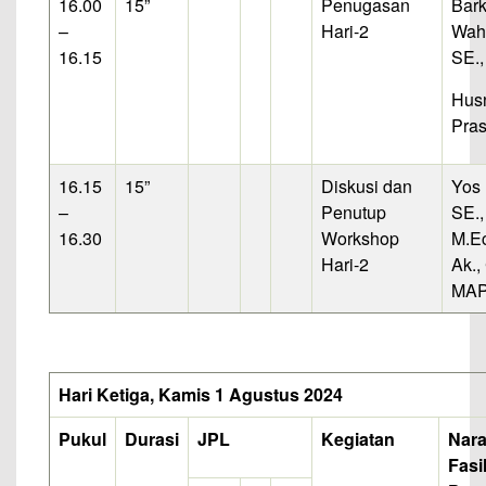
16.00
15”
Penugasan
Bar
–
Hari-2
Wahy
16.15
SE.,
Hus
Pras
16.15
15”
Diskusi dan
Yos
–
Penutup
SE.,
16.30
Workshop
M.Ec
Hari-2
Ak.,
MAP
Hari Ketiga, Kamis 1 Agustus 2024
Pukul
Durasi
JPL
Kegiatan
Nar
Fasil