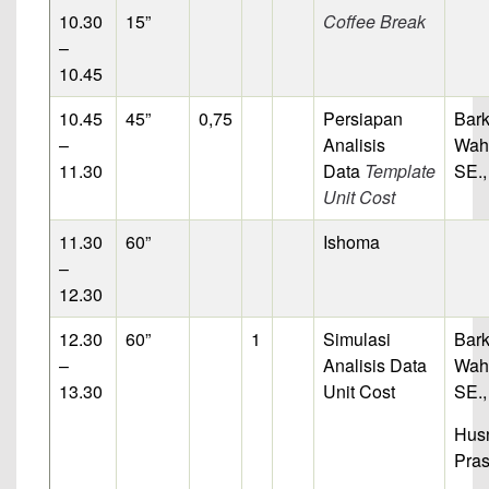
10.30
15”
Coffee Break
–
10.45
10.45
45”
0,75
Persiapan
Bar
–
Analisis
Wahy
11.30
Data
Template
SE.,
Unit Cost
11.30
60”
Ishoma
–
12.30
12.30
60”
1
Simulasi
Bar
–
Analisis Data
Wahy
13.30
Unit Cost
SE.,
Hus
Pras