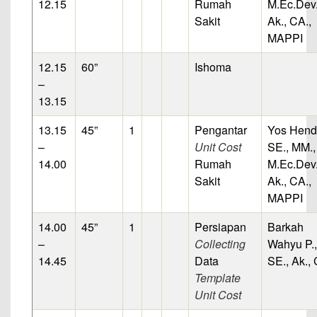
12.15
Rumah
M.Ec.Dev.
Sakit
Ak., CA.,
MAPPI
12.15
60”
Ishoma
–
13.15
13.15
45”
1
Pengantar
Yos Hend
–
Unit Cost
SE., MM.,
14.00
Rumah
M.Ec.Dev.
Sakit
Ak., CA.,
MAPPI
14.00
45”
1
Persiapan
Barkah
–
Collecting
Wahyu P.,
14.45
Data
SE., Ak.,
Template
Unit Cost