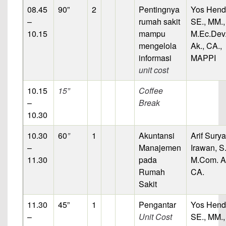
08.45
90”
2
Pentingnya
Yos Hend
–
rumah sakit
SE., MM.,
10.15
mampu
M.Ec.Dev.
mengelola
Ak., CA.,
informasi
MAPPI
unit cost
10.15
15”
Coffee
–
Break
10.30
10.30
60
”
1
Akuntansi
Arif Surya
–
Manajemen
Irawan, S.
11.30
pada
M.Com. A
Rumah
CA.
Sakit
11.30
45”
1
Pengantar
Yos Hend
–
Unit Cost
SE., MM.,