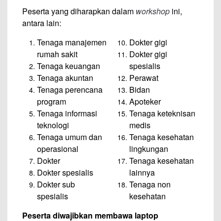
Peserta yang diharapkan dalam
workshop
ini,
antara lain:
Tenaga manajemen
Dokter gigi
rumah sakit
Dokter gigi
Tenaga keuangan
spesialis
Tenaga akuntan
Perawat
Tenaga perencana
Bidan
program
Apoteker
Tenaga informasi
Tenaga keteknisan
teknologi
medis
Tenaga umum dan
Tenaga kesehatan
operasional
lingkungan
Dokter
Tenaga kesehatan
Dokter spesialis
lainnya
Dokter sub
Tenaga non
spesialis
kesehatan
Peserta diwajibkan membawa laptop