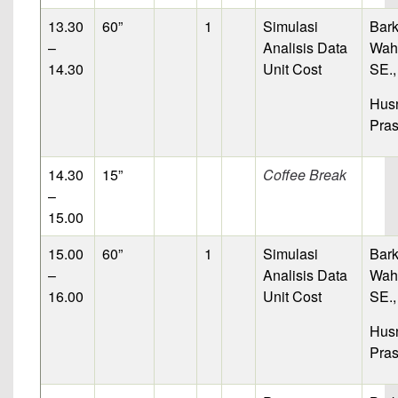
13.30
60”
1
Simulasi
Bar
–
Analisis Data
Wahy
14.30
Unit Cost
SE.,
Hus
Pras
14.30
15”
Coffee Break
–
15.00
15.00
60”
1
Simulasi
Bar
–
Analisis Data
Wahy
16.00
Unit Cost
SE.,
Hus
Pras