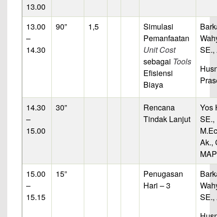
13.00
13.00
90”
1,5
Simulasi
Bark
–
Pemanfaatan
Wahy
14.30
Unit Cost
SE.,
sebagai
Tools
Hus
Efisiensi
Pras
Biaya
14.30
30”
Rencana
Yos 
–
Tindak Lanjut
SE.,
15.00
M.Ec
Ak., 
MAP
15.00
15”
Penugasan
Bark
–
Hari – 3
Wahy
15.15
SE.,
Hus