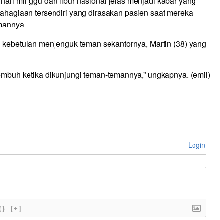
ari minggu dan libur nasional jelas menjadi kabar yang
hagiaan tersendiri yang dirasakan pasien saat mereka
emannya.
g kebetulan menjenguk teman sekantornya, Martin (38) yang
embuh ketika dikunjungi teman-temannya,” ungkapnya. (emil)
Login
{}
[+]