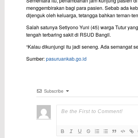
Sementara itu, penambahan jam kunjung pasien di h
menggembirakan bagi para pasien. Sebab ada keba
dijenguk oleh keluarga, tetangga bahkan teman-t
Salah satunya Setiyono Yuni (45) warga Tutur yan
tengah terbaring sakit di RSUD Bangil.
“Kalau dikunjungi itu jadi seneng. Ada semangat s
Sumber:
pasuruankab.go.id
Subscribe