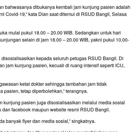
kan bahwasanya dibukanya kembali jam kunjung pasien adalah
emi Covid-19,” kata Dian saat ditemui di RSUD Bangil, Selasa
buka mulai pukul 18.00 – 20.00 WIB. Sedangkan untuk hari
unjungan selain di jam 18.00 – 20.00 WIB, yakni pukul 10.00-
disosialisasikan kepada seluruh petugas RSUD Bangil. Di
n jam kunjung pasien, kecuali di ruang intensif seperti ICU,
ngawasan ketat dokter sehingga tambahan jam tidak
a pasien, tetap diperbolehkan,” terangnya.
kunjung pasien juga disosialisasikan melalui media sosial
ktok dan facebook maupun website resmi RSUD Bangil.
a banyak flyer dan media sosial,” singkatnya.