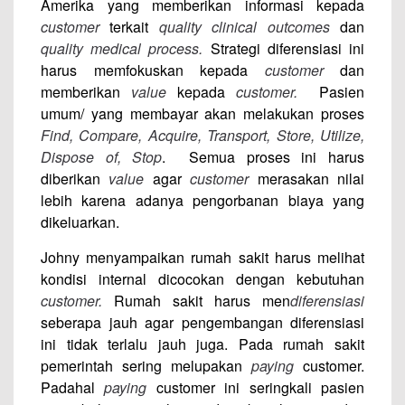
Amerika yang memberikan informasi kepada
customer
terkait
quality clinical outcomes
dan
quality medical process.
Strategi diferensiasi ini
harus memfokuskan kepada
customer
dan
memberikan
value
kepada
customer.
Pasien
umum/ yang membayar akan melakukan proses
Find, Compare, Acquire, Transport, Store, Utilize,
Dispose of, Stop
. Semua proses ini harus
diberikan
value
agar
customer
merasakan nilai
lebih karena adanya pengorbanan biaya yang
dikeluarkan.
Johny menyampaikan rumah sakit harus melihat
kondisi internal dicocokan dengan kebutuhan
customer.
Rumah sakit harus men
diferensiasi
seberapa jauh agar pengembangan diferensiasi
ini tidak terlalu jauh juga. Pada rumah sakit
pemerintah sering melupakan
paying
customer.
Padahal
paying
customer ini seringkali pasien