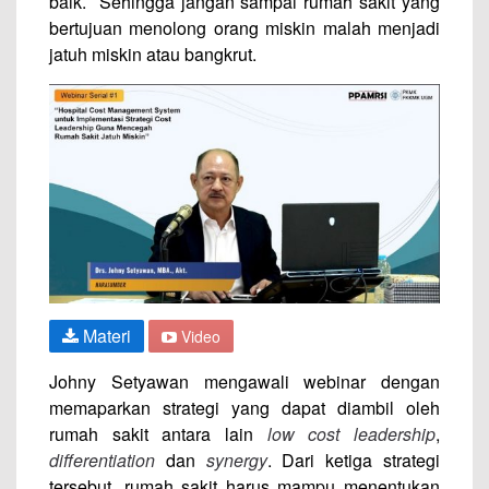
baik. Sehingga jangan sampai rumah sakit yang
bertujuan menolong orang miskin malah menjadi
jatuh miskin atau bangkrut.
Materi
Video
Johny Setyawan mengawali webinar dengan
memaparkan strategi yang dapat diambil oleh
rumah sakit antara lain
low cost leadership
,
differentiation
dan
synergy
. Dari ketiga strategi
tersebut, rumah sakit harus mampu menentukan