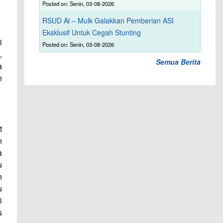
Posted on: Senin, 03-08-2026
RSUD Al – Mulk Galakkan Pemberian ASI
Eksklusif Untuk Cegah Stunting
i
Posted on: Senin, 03-08-2026
,
Semua Berita
a
n
t
n
a
u
n
u
i
s