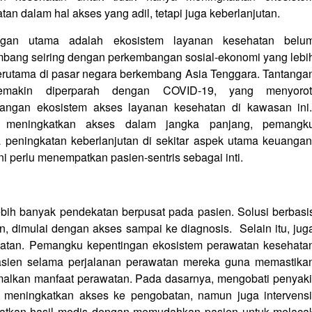
tan dalam hal akses yang adil, tetapi juga keberlanjutan.
ngan utama adalah ekosistem layanan kesehatan belu
bang seiring dengan perkembangan sosial-ekonomi yang lebi
terutama di pasar negara berkembang Asia Tenggara. Tantanga
emakin diperparah dengan COVID-19, yang menyorot
jangan ekosistem akses layanan kesehatan di kawasan ini
 meningkatkan akses dalam jangka panjang, pemangk
 peningkatan keberlanjutan di sekitar aspek utama keuangan
i perlu menempatkan pasien-sentris sebagai inti.
bih banyak pendekatan berpusat pada pasien. Solusi berbasi
n, dimulai dengan akses sampai ke diagnosis. Selain itu, jug
atan. Pemangku kepentingan ekosistem perawatan kesehata
sien selama perjalanan perawatan mereka guna memastika
lkan manfaat perawatan. Pada dasarnya, mengobati penyaki
 meningkatkan akses ke pengobatan, namun juga intervensi
katkan hasil medis dengan memudahkan pasien untuk melaca