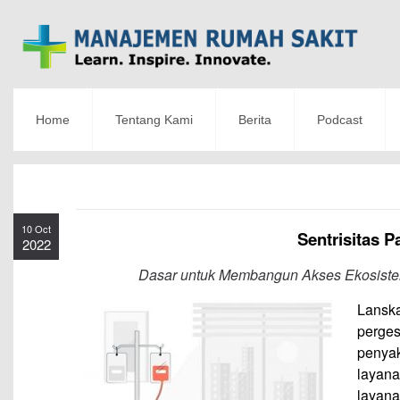
Home
Tentang Kami
Berita
Podcast
10 Oct
Sentrisitas P
2022
Dasar untuk Membangun Akses Ekosistem
Lansk
perges
penyak
layana
layan