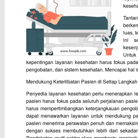
keseha
Tanta
berkem
luas, 
ini s
kesen
Untuk
kepentingan layanan kesehatan harus fokus pada
pengobatan, dan sistem kesehatan. Mencapai hal in
Mendukung Keterlibatan Pasien di Setiap Langkah
Penyedia layanan kesehatan perlu menerapkan le
pasien harus fokus pada seluruh perjalanan pasie
harus mempertimbangkan keterjangkauan pengob
dapat menawarkan layanan untuk mendukung pa
pasien menerima perawatan penuh dan memaksima
dengan sukses membutuhkan lebih dari sekadar
Pendekatan multi-sektor akan membantu mening