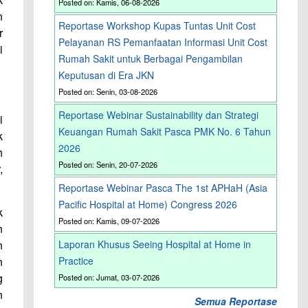
Posted on: Kamis, 06-08-2026
n
Reportase Workshop Kupas Tuntas Unit Cost
r
Pelayanan RS Pemanfaatan Informasi Unit Cost
i
Rumah Sakit untuk Berbagai Pengambilan
Keputusan di Era JKN
Posted on: Senin, 03-08-2026
Reportase Webinar Sustainability dan Strategi
i
Keuangan Rumah Sakit Pasca PMK No. 6 Tahun
k
2026
h
Posted on: Senin, 20-07-2026
,
Reportase Webinar Pasca The 1st APHaH (Asia
Pacific Hospital at Home) Congress 2026
k
Posted on: Kamis, 09-07-2026
n
n
Laporan Khusus Seeing Hospital at Home in
n
Practice
g
Posted on: Jumat, 03-07-2026
n
Semua Reportase