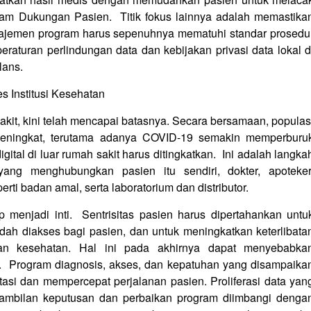
am Dukungan Pasien. Titik fokus lainnya adalah memastika
anajemen program harus sepenuhnya mematuhi standar prosedu
aturan perlindungan data dan kebijakan privasi data lokal d
lans.
es Institusi Kesehatan
sakit, kini telah mencapai batasnya. Secara bersamaan, populas
eningkat, terutama adanya COVID-19 semakin memperburu
 digital di luar rumah sakit harus ditingkatkan. Ini adalah langka
ang menghubungkan pasien itu sendiri, dokter, apoteker
rti badan amal, serta laboratorium dan distributor.
p menjadi inti. Sentrisitas pasien harus dipertahankan untu
dah diakses bagi pasien, dan untuk meningkatkan keterlibata
an kesehatan. Hal ini pada akhirnya dapat menyebabka
. Program diagnosis, akses, dan kepatuhan yang disampaika
itasi dan mempercepat perjalanan pasien. Proliferasi data yan
ambilan keputusan dan perbaikan program diimbangi denga