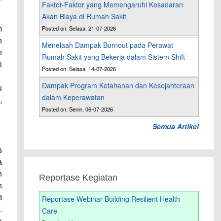
Faktor-Faktor yang Memengaruhi Kesadaran
Akan Biaya di Rumah Sakit
m
Posted on: Selasa, 21-07-2026
h
Menelaah Dampak Burnout pada Perawat
n
Rumah Sakit yang Bekerja dalam Sistem Shift
i
Posted on: Selasa, 14-07-2026
.
Dampak Program Ketahanan dan Kesejahteraan
u
dalam Keperawatan
,
Posted on: Senin, 06-07-2026
Semua Artikel
s
a
n
Reportase Kegiatan
n
t
Reportase Webinar Building Resilient Health
.
Care
k