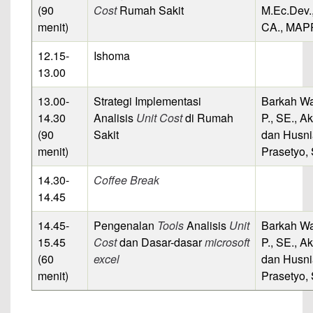
(90
Cost
Rumah Sakit
M.Ec.Dev.,
menit)
CA., MAP
12.15-
Ishoma
13.00
13.00-
Strategi Implementasi
Barkah W
14.30
Analisis
Unit Cost
di Rumah
P., SE., Ak
(90
Sakit
dan Husn
menit)
Prasetyo,
14.30-
Coffee Break
14.45
14.45-
Pengenalan
Tools
Analisis
Unit
Barkah W
15.45
Cost
dan Dasar-dasar
microsoft
P., SE., Ak
(60
excel
dan Husn
menit)
Prasetyo,