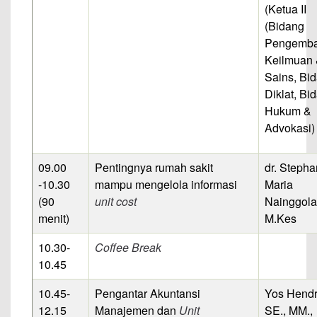
(Ketua II
(Bidang
Pengemb
Keilmuan
Sains, Bi
Diklat, Bi
Hukum &
Advokasi)
09.00
Pentingnya rumah sakit
dr. Stepha
-10.30
mampu mengelola informasi
Maria
(90
unit cost
Nainggola
menit)
M.Kes
10.30-
Coffee Break
10.45
10.45-
Pengantar Akuntansi
Yos Hend
12.15
Manajemen dan
Unit
SE., MM.,