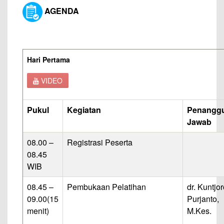
AGENDA
Hari Pertam
a
VIDEO
Pukul
Kegiatan
Penangg
Jawab
08.00 –
Registrasi Peserta
08.45
WIB
08.45 –
Pembukaan Pelatihan
dr. Kuntjor
09.00(15
Purjanto,
menit)
M.Kes.