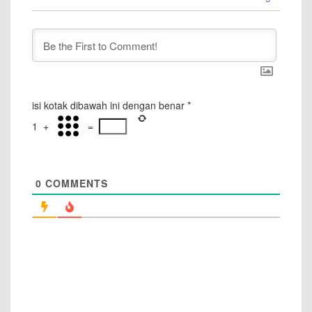
isi kotak dibawah ini dengan benar
*
1
+
=
0
COMMENTS