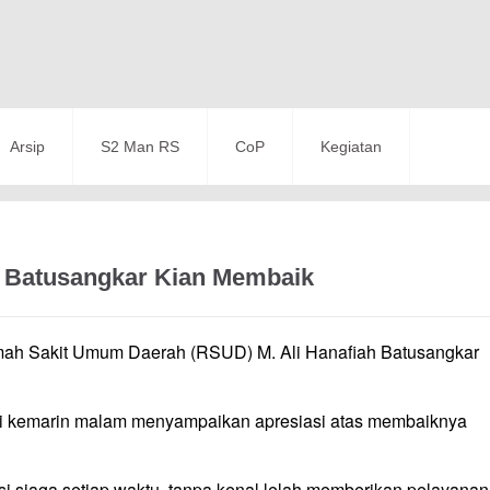
Arsip
S2 Man RS
CoP
Kegiatan
h Batusangkar Kian Membaik
h Sakit Umum Daerah (RSUD) M. Ali Hanafiah Batusangkar
 ini kemarin malam menyampaikan apresiasi atas membaiknya
i siaga setiap waktu, tanpa kenal lelah memberikan pelayanan