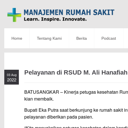
Home
Tentang Kami
Berita
Podcast
Pelayanan di RSUD M. Ali Hanafia
03 Aug
2022
BATUSANGKAR – Kinerja petugas kesehatan Ruma
kian membaik.
Bupati Eka Putra saat berkunjung ke rumah sakit
pelayanan diberikan pada pasien.
“Kita menyaksikan petugas kesehatan dalam kondis