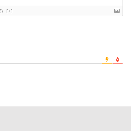
{}
[+]