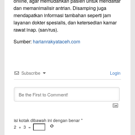
online, agar memudahkan pasien untuk mendaftar
dan memanimalisir antrian. Disamping juga
mendapatkan informasi tambahan seperti jam
layanan dokter spesialis, dan ketersedian kamar
rawat inap. (san/rus).
Sumber:
harianrakyataceh.com
Subscribe
Login
isi kotak dibawah ini dengan benar
*
2
+
3
=