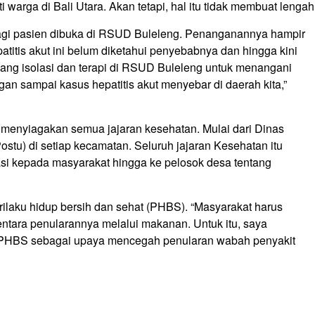
 warga di Bali Utara. Akan tetapi, hal itu tidak membuat lengah
bagi pasien dibuka di RSUD Buleleng. Penanganannya hampir
titis akut ini belum diketahui penyebabnya dan hingga kini
uang isolasi dan terapi di RSUD Buleleng untuk menangani
ngan sampai kasus hepatitis akut menyebar di daerah kita,”
 menyiagakan semua jajaran kesehatan. Mulai dari Dinas
tu) di setiap kecamatan. Seluruh jajaran Kesehatan itu
asi kepada masyarakat hingga ke pelosok desa tentang
ilaku hidup bersih dan sehat (PHBS). “Masyarakat harus
mentara penularannya melalui makanan. Untuk itu, saya
 PHBS sebagai upaya mencegah penularan wabah penyakit