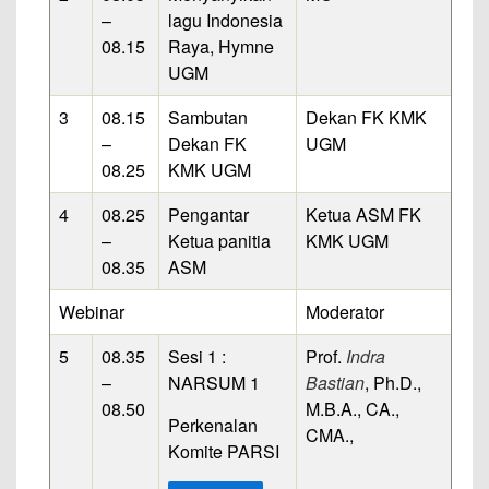
–
lagu Indonesia
08.15
Raya, Hymne
UGM
3
08.15
Sambutan
Dekan FK KMK
–
Dekan FK
UGM
08.25
KMK UGM
4
08.25
Pengantar
Ketua ASM FK
–
Ketua panitia
KMK UGM
08.35
ASM
Webinar
Moderator
5
08.35
Sesi 1 :
Prof.
Indra
–
NARSUM 1
Bastian
, Ph.D.,
08.50
M.B.A., CA.,
Perkenalan
CMA.,
Komite PARSI