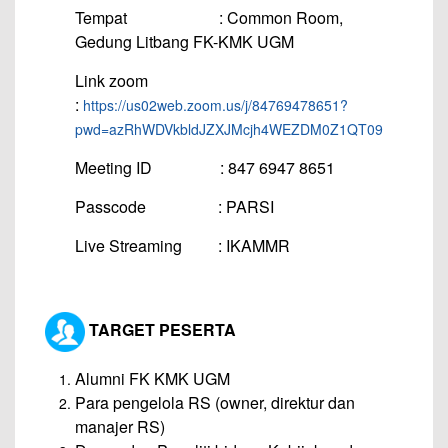
Tempat : Common Room,
Gedung Litbang FK-KMK UGM
Link zoom
:
https://us02web.zoom.us/j/84769478651?
pwd=azRhWDVkbldJZXJMcjh4WEZDM0Z1QT09
Meeting ID : 847 6947 8651
Passcode : PARSI
Live Streaming : IKAMMR
TARGET PESERTA
Alumni FK KMK UGM
Para pengelola RS (owner, direktur dan
manajer RS)