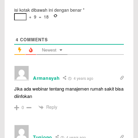
isi kotak dibawah ini dengan benar
*
+
9
=
18
4
COMMENTS
Newest
Armansyah
4 years ago
Jika ada webinar tentang manajemen rumah sakit bisa
diinfokan
Reply
0
Tugiono
4 years ago