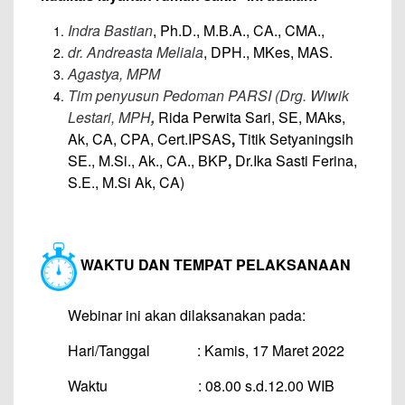
Indra Bastian
, Ph.D., M.B.A., CA., CMA.,
dr. Andreasta Meliala
, DPH., MKes, MAS.
Agastya
, MPM
Tim penyusun Pedoman PARSI (Drg. Wiwik
Lestari, MPH
,
Rida Perwita Sari, SE, MAks,
Ak, CA, CPA, Cert.IPSAS
,
Titik Setyaningsih
SE., M.Si., Ak., CA., BKP
,
Dr.Ika Sasti Ferina,
S.E., M.Si Ak, CA)
WAKTU DAN TEMPAT PELAKSANAAN
Webinar ini akan dilaksanakan pada:
Hari/Tanggal : Kamis, 17 Maret 2022
Waktu : 08.00 s.d.12.00 WIB