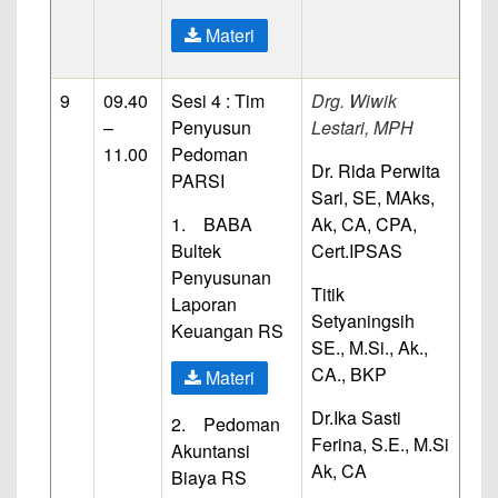
Materi
9
09.40
Sesi 4 : Tim
Drg. Wiwik
–
Penyusun
Lestari, MPH
11.00
Pedoman
Dr. Rida Perwita
PARSI
Sari, SE, MAks,
1. BABA
Ak, CA, CPA,
Bultek
Cert.IPSAS
Penyusunan
Titik
Laporan
Setyaningsih
Keuangan RS
SE., M.Si., Ak.,
CA., BKP
Materi
Dr.Ika Sasti
2. Pedoman
Ferina, S.E., M.Si
Akuntansi
Ak, CA
Biaya RS