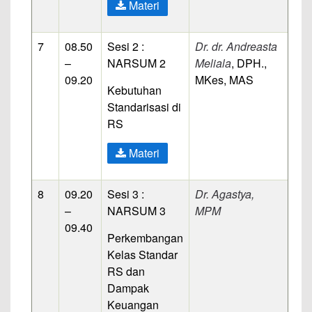
Materi
7
08.50
Sesi 2 :
Dr. dr. Andreasta
–
NARSUM 2
Meliala
, DPH.,
09.20
MKes, MAS
Kebutuhan
Standarisasi di
RS
Materi
8
09.20
Sesi 3 :
Dr.
Agastya
,
–
NARSUM 3
MPM
09.40
Perkembangan
Kelas Standar
RS dan
Dampak
Keuangan