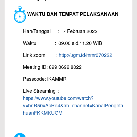
WAKTU DAN TEMPAT
PELAKSANAAN
Hari/Tanggal : 7 Februari 2022
Waktu : 09.00 s.d.11.20 WIB
Link zoom :
http://ugm.id/mmr070222
Meeting ID: 899 3692 8022
Passcode: IKAMMR
Live Streaming :
https://www.youtube.com/watch?
v=hnR50xAcRe4&ab_channel=KanalPengeta
huanFKKMKUGM