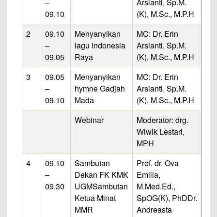
–
Arsianti, Sp.M.
09.10
(K), M.Sc., M.P.H
2
09.10
Menyanyikan
MC: Dr. Erin
–
lagu Indonesia
Arsianti, Sp.M.
09.05
Raya
(K), M.Sc., M.P.H
3
09.05
Menyanyikan
MC: Dr. Erin
–
hymne Gadjah
Arsianti, Sp.M.
09.10
Mada
(K), M.Sc., M.P.H
Webinar
Moderator: drg.
Wiwik Lestari,
MPH
4
09.10
Sambutan
Prof. dr. Ova
–
Dekan FK KMK
Emilia,
09.30
UGM
Sambutan
M.Med.Ed.,
Ketua Minat
SpOG(K), PhD
Dr.
MMR
Andreasta