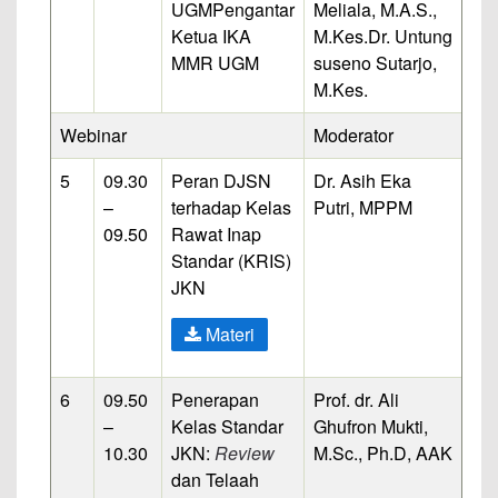
UGM
Pengantar
Meliala, M.A.S.,
Ketua IKA
M.Kes.
Dr. Untung
MMR UGM
suseno Sutarjo,
M.Kes.
Webinar
Moderator
5
09.30
Peran DJSN
Dr. Asih Eka
–
terhadap Kelas
Putri, MPPM
09.50
Rawat Inap
Standar (KRIS)
JKN
Materi
6
09.50
Penerapan
Prof. dr. Ali
–
Kelas Standar
Ghufron Mukti,
10.30
JKN:
Review
M.Sc., Ph.D, AAK
dan Telaah