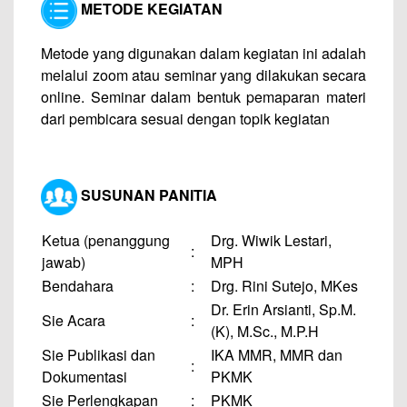
METODE KEGIATAN
Metode yang digunakan dalam kegiatan ini adalah
melalui zoom atau seminar yang dilakukan secara
online. Seminar dalam bentuk pemaparan materi
dari pembicara sesuai dengan topik kegiatan
SUSUNAN PANITIA
Ketua (penanggung
Drg. Wiwik Lestari,
:
jawab)
MPH
Bendahara
:
Drg. Rini Sutejo, MKes
Dr. Erin Arsianti, Sp.M.
Sie Acara
:
(K), M.Sc., M.P.H
Sie Publikasi dan
IKA MMR, MMR dan
:
Dokumentasi
PKMK
Sie Perlengkapan
:
PKMK