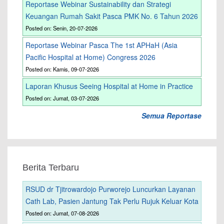
Reportase Webinar Sustainability dan Strategi
Keuangan Rumah Sakit Pasca PMK No. 6 Tahun 2026
Posted on: Senin, 20-07-2026
Reportase Webinar Pasca The 1st APHaH (Asia
Pacific Hospital at Home) Congress 2026
Posted on: Kamis, 09-07-2026
Laporan Khusus Seeing Hospital at Home in Practice
Posted on: Jumat, 03-07-2026
Semua Reportase
Berita Terbaru
RSUD dr Tjitrowardojo Purworejo Luncurkan Layanan
Cath Lab, Pasien Jantung Tak Perlu Rujuk Keluar Kota
Posted on: Jumat, 07-08-2026