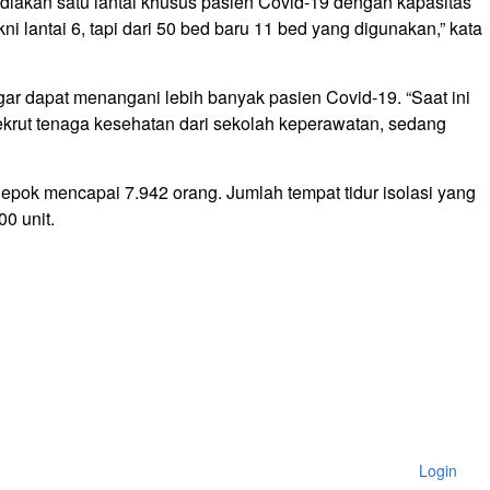
akan satu lantai khusus pasien Covid-19 dengan kapasitas
kni lantai 6, tapi dari 50 bed baru 11 bed yang digunakan,” kata
ar dapat menangani lebih banyak pasien Covid-19. “Saat ini
rekrut tenaga kesehatan dari sekolah keperawatan, sedang
 Depok mencapai 7.942 orang. Jumlah tempat tidur isolasi yang
00 unit.
Login