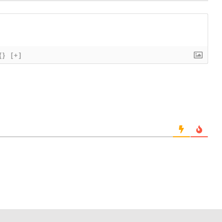
{}
[+]