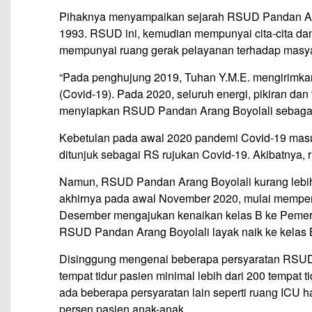
Pihaknya menyampaikan sejarah RSUD Pandan Aran
1993. RSUD ini, kemudian mempunyai cita-cita dan
mempunyai ruang gerak pelayanan terhadap masyarak
“Pada penghujung 2019, Tuhan Y.M.E. mengirimkan 
(Covid-19). Pada 2020, seluruh energi, pikiran dan
menyiapkan RSUD Pandan Arang Boyolali sebagai 
Kebetulan pada awal 2020 pandemi Covid-19 mas
ditunjuk sebagai RS rujukan Covid-19. Akibatnya,
Namun, RSUD Pandan Arang Boyolali kurang lebih
akhirnya pada awal November 2020, mulai mempers
Desember mengajukan kenaikan kelas B ke Pemerin
RSUD Pandan Arang Boyolali layak naik ke kelas 
Disinggung mengenai beberapa persyaratan RSUD P
tempat tidur pasien minimal lebih dari 200 tempat t
ada beberapa persyaratan lain seperti ruang ICU 
persen pasien anak-anak.