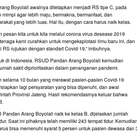
g Boyolali awalnya ditetapkan menjadi RS tipe C, pada
 mimpi agar lebih maju, bermakna, bermanfaat, dan
at yang lebih luas. Hal itu, dengan cara harus naik kelas.
pesan kita untuk kita melalui corona virus desease 2019
 tenaga kami curahkan untuk mengeksplotasi ilmu baru ini, dan
RS rujukan dengan standart Covid-19,” imbuhnya.
uk di Indonesia. RSUD Pandan Arang Boyolali kemudian
 rumah sakit diprioritaskan dalam penanganan pandemi.
 selama 10 bulan yang merawat pasien-pasien Covid-19
iapkan lagi persyaratan yang bisa dipenuhi, dan awal
tah Provinsi Jateng. Hasil rekomendasinya keluar bahwa
B.
andan Arang Boyolali naik ke kelas B, dijelaskan jumlah
idur. Saat ini pihaknya telah memiliki 243 tempat tidur. Kemudia
harus bisa memenuhi syarat 5 persen untuk pasien dewasa dan 