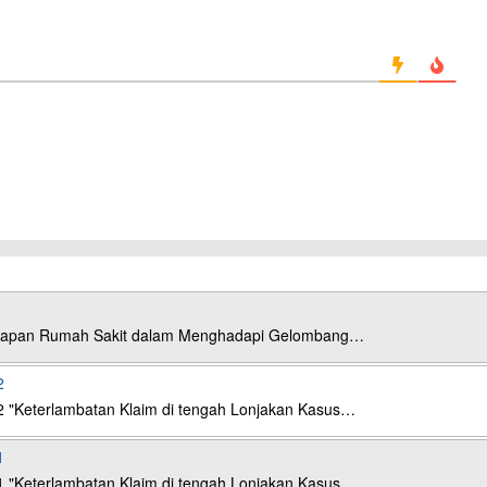
esiapan Rumah Sakit dalam Menghadapi Gelombang…
2
2 "Keterlambatan Klaim di tengah Lonjakan Kasus…
1
1 "Keterlambatan Klaim di tengah Lonjakan Kasus…