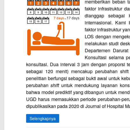
memberikan beban ta
faktor infrastruktur 
dianggap sebagai k
internasional. Kam
faktor infrastruktur 
LOS dengan mengeks
melakukan studi deskr
Departemen Darurat 
Konsultasi selama 
konsultasi. Dua interval 3 jam dengan proporsi t
sebagai 120 menit) mencakup perubahan shift 
penelitian berfungsi sebagai bukti awal untuk keb
perubahan
shift
untuk mendukung layanan konsu
bahwa model prediktif yang dibangun untuk mendu
UGD harus memasukkan periode perubahan-peruba
dipublikasikan pada 2020 di Journal of Hospital 
Selengkapnya