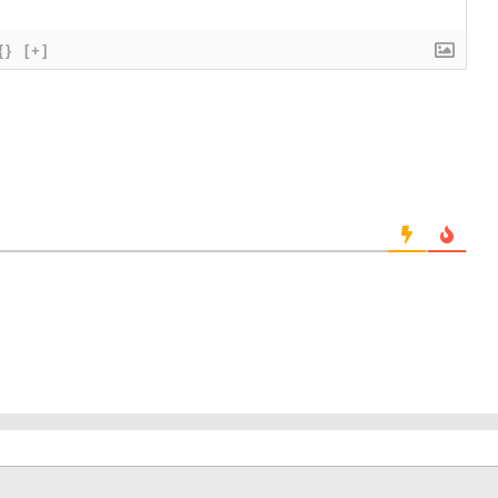
{}
[+]