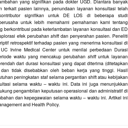
mbahan yang signifikan pada dokter UGD. Diantara banyak
dan terkait pasien lainnya, penundaan layanan konsultasi telah
ontributor signifikan untuk DE LOS di beberapa studi
i berusaha untuk lebih memahami pemahaman kami tentang
yang berkontribusi pada keterlambatan layanan konsultasi dan ED
plorasi efek perubahan
shift
dan penyerahan pasien. Peneliti
iptif retrospektif terhadap pasien yang menerima konsultasi di
UC Irvine Medical Center untuk menilai perbedaan Durasi
periode waktu yang mencakup perubahan
shift
untuk layanan
erendah dari durasi konsultasi yang dapat diterima (ditetapkan
dan tidak disebabkan oleh beban kerja yang tinggi. Hasil
utuhan peningkatan staf selama pergantian shift atau kebijakan
ltasi selama waktu – waktu ini. Data ini juga menunjukkan
kung pengambilan keputusan operasional dan administratif di
han dan kepegawaian selama waktu – waktu ini. Artikel ini
Management and Health Policy.