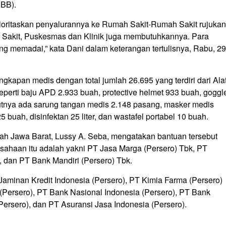
SBB).
ioritaskan penyalurannya ke Rumah Sakit-Rumah Sakit rujukan
 Sakit, Puskesmas dan Klinik juga membutuhkannya. Para
g memadai,” kata Dani dalam keterangan tertulisnya, Rabu, 29
kapan medis dengan total jumlah 26.695 yang terdiri dari Ala
seperti baju APD 2.933 buah, protective helmet 933 buah, goggl
jutnya ada sarung tangan medis 2.148 pasang, masker medis
25 buah, disinfektan 25 liter, dan wastafel portabel 10 buah.
ah Jawa Barat, Lussy A. Seba, mengatakan bantuan tersebut
sahaan itu adalah yakni PT Jasa Marga (Persero) Tbk, PT
, dan PT Bank Mandiri (Persero) Tbk.
aminan Kredit Indonesia (Persero), PT Kimia Farma (Persero)
a (Persero), PT Bank Nasional Indonesia (Persero), PT Bank
ersero), dan PT Asuransi Jasa Indonesia (Persero).