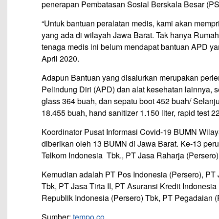
penerapan Pembatasan Sosial Berskala Besar (P
“Untuk bantuan peralatan medis, kami akan mempr
yang ada di wilayah Jawa Barat. Tak hanya Rumah
tenaga medis ini belum mendapat bantuan APD yan
April 2020.
Adapun Bantuan yang disalurkan merupakan perleng
Pelindung Diri (APD) dan alat kesehatan lainnya, 
glass 364 buah, dan sepatu boot 452 buah/ Selan
18.455 buah, hand sanitizer 1.150 liter, rapid test 2
Koordinator Pusat Informasi Covid-19 BUMN Wilay
diberikan oleh 13 BUMN di Jawa Barat. Ke-13 peru
Telkom Indonesia Tbk., PT Jasa Raharja (Persero)
Kemudian adalah PT Pos Indonesia (Persero), PT J
Tbk, PT Jasa Tirta II, PT Asuransi Kredit Indonesi
Republik Indonesia (Persero) Tbk, PT Pegadaian (P
Sumber:
tempo.co