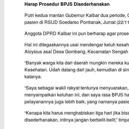
Harap Prosedur BPJS Disederhanakan
Putri kedua mantan Gubernur Kalbar dua periode, 
pasien di RSUD Soedarso Pontianak, Jumat (22/11
Anggota DPRD Kalbar ini pun berharap agar pros
Hal ini ditegaskannya usai mendengar keluh kesah 
Aloysius asal Desa Gombang, Kecamatan Sengah 
“Banyak warga kita dari daerah mungkin mereka k
Kesehatan. Udah datang dari jauh, kemudian di sini 
katanya.
“Saya sebagai wakil rakyat tentunya menyuarakan, s
menyampaikan keluhan ini, dan saya rasa BPJS ha
pelayanannya juga lebih baik, yang namanya pasien
“Kenapa kita harus menghabiskan tiga hari jika bis
disederhanakan, intinya jangan berbelit-belit,” timp