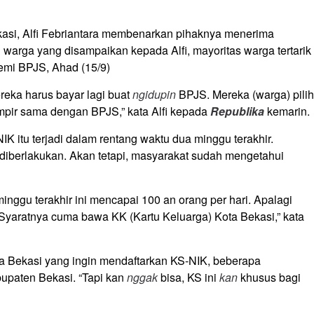
asi, Alfi Febriantara membenarkan pihaknya menerima
warga yang disampaikan kepada Alfi, mayoritas warga tertarik
emi BPJS, Ahad (15/9)
eka harus bayar lagi buat
ngidupin
BPJS. Mereka (warga) pilih
mpir sama dengan BPJS,” kata Alfi kepada
Republika
kemarin.
K itu terjadi dalam rentang waktu dua minggu terakhir.
iberlakukan. Akan tetapi, masyarakat sudah mengetahui
minggu terakhir ini mencapai 100 an orang per hari. Apalagi
. Syaratnya cuma bawa KK (Kartu Keluarga) Kota Bekasi,” kata
ta Bekasi yang ingin mendaftarkan KS-NIK, beberapa
upaten Bekasi. “Tapi kan
nggak
bisa, KS ini
kan
khusus bagi