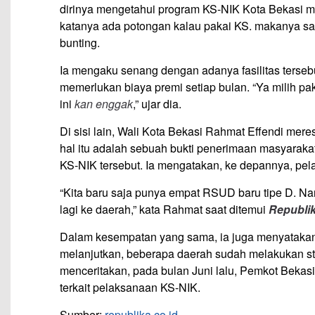
dirinya mengetahui program KS-NIK Kota Bekasi me
katanya ada potongan kalau pakai KS. makanya sa
bunting.
Ia mengaku senang dengan adanya fasilitas terseb
memerlukan biaya premi setiap bulan. “Ya milih pa
ini
kan enggak
,” ujar dia.
Di sisi lain, Wali Kota Bekasi Rahmat Effendi mer
hal itu adalah sebuah bukti penerimaan masyaraka
KS-NIK tersebut. Ia mengatakan, ke depannya, pe
“Kita baru saja punya empat RSUD baru tipe D. N
lagi ke daerah,” kata Rahmat saat ditemui
Republi
Dalam kesempatan yang sama, ia juga menyatakan
melanjutkan, beberapa daerah sudah melakukan stu
menceritakan, pada bulan Juni lalu, Pemkot Bekas
terkait pelaksanaan KS-NIK.
Sumber:
republika.co.id