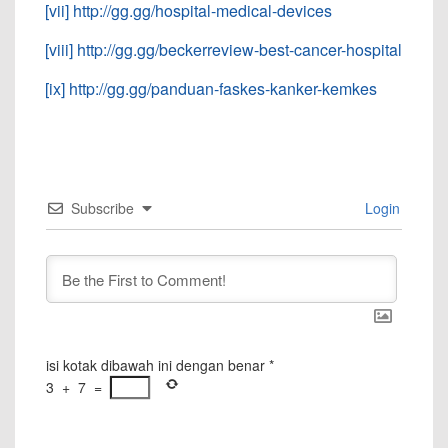
[vii]
http://gg.gg/hospital-medical-devices
[viii]
http://gg.gg/beckerreview-best-cancer-hospital
[ix]
http://gg.gg/panduan-faskes-kanker-kemkes
Subscribe
Login
isi kotak dibawah ini dengan benar
*
3
+
7
=