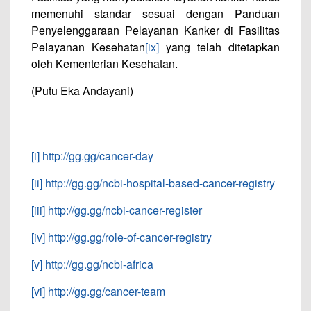
memenuhi standar sesuai dengan Panduan
Penyelenggaraan Pelayanan Kanker di Fasilitas
Pelayanan Kesehatan
[ix]
yang telah ditetapkan
oleh Kementerian Kesehatan.
(Putu Eka Andayani)
[i]
http://gg.gg/cancer-day
[ii]
http://gg.gg/ncbi-hospital-based-cancer-registry
[iii]
http://gg.gg/ncbi-cancer-register
[iv]
http://gg.gg/role-of-cancer-registry
[v]
http://gg.gg/ncbi-africa
[vi]
http://gg.gg/cancer-team