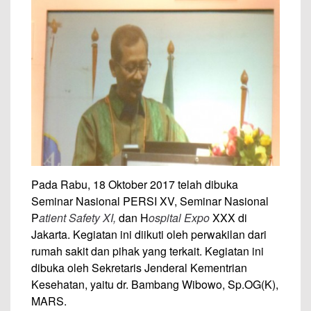
Pada Rabu, 18 Oktober 2017 telah dibuka
Seminar Nasional PERSI XV, Seminar Nasional
P
atient
S
afety
XI,
dan H
ospital
E
xpo
XXX di
Jakarta. Kegiatan ini diikuti oleh perwakilan dari
rumah sakit dan pihak yang terkait. Kegiatan ini
dibuka oleh Sekretaris Jenderal Kementrian
Kesehatan, yaitu dr. Bambang Wibowo, Sp.OG(K),
MARS.