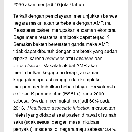
2050 akan menjadi 10 juta / tahun.
Terkait dengan pembiayaan, menunjukkan bahwa
negara miskin akan terbebani dengan AMR ini.
Resistensi bakteri merupakan ancaman ekonomi.
Bagaimana resistensi antibiotik dapat terjadi ?
Semakin bakteri beresisten ganda maka AMR
tidak dapat dibunuh dengan antibiotik yang sudah
dipakai karena
overuses
atau
misuses
dan
transmission
. Masalah akibat AMR akan
menimbulkan kegagalan terapi, ancaman
kegagalan operasi canggih dan kompleks,
maupun menimbulkan beban biaya. Prevalensi e
coli dan K penumoniac (ESBL+) pada 2000
sebesar 9% dan meningkat menjadi 60% pada
2016.
Healthcare associate infection
merupakan
infeksi yang didapat saat pasien dirawat di rumah
sakit (tidak sesuai dengan masa inkubasi
penyakit), insidensi di negara maju sebesar 3.4%