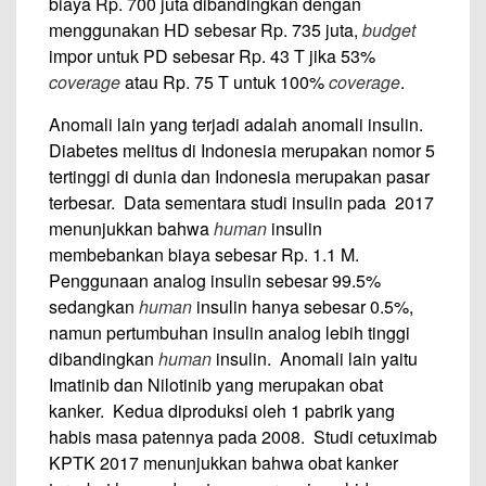
biaya Rp. 700 juta dibandingkan dengan
menggunakan HD sebesar Rp. 735 juta,
budget
impor untuk PD sebesar Rp. 43 T jika 53%
coverage
atau Rp. 75 T untuk 100%
coverage
.
Anomali lain yang terjadi adalah anomali insulin.
Diabetes melitus di Indonesia merupakan nomor 5
tertinggi di dunia dan Indonesia merupakan pasar
terbesar. Data sementara studi insulin pada 2017
menunjukkan bahwa
human
insulin
membebankan biaya sebesar Rp. 1.1 M.
Penggunaan analog insulin sebesar 99.5%
sedangkan
human
insulin hanya sebesar 0.5%,
namun pertumbuhan insulin analog lebih tinggi
dibandingkan
human
insulin. Anomali lain yaitu
Imatinib dan Nilotinib yang merupakan obat
kanker. Kedua diproduksi oleh 1 pabrik yang
habis masa patennya pada 2008. Studi cetuximab
KPTK 2017 menunjukkan bahwa obat kanker