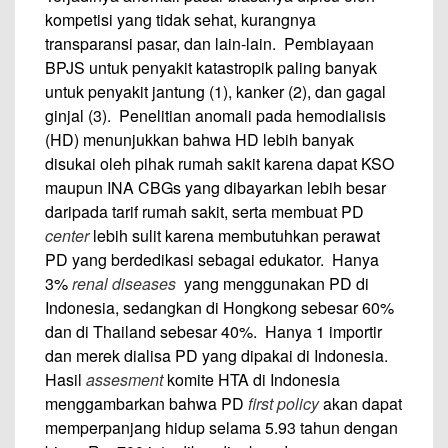
kompetisi yang tidak sehat, kurangnya
transparansi pasar, dan lain-lain. Pembiayaan
BPJS untuk penyakit katastropik paling banyak
untuk penyakit jantung (1), kanker (2), dan gagal
ginjal (3). Penelitian anomali pada hemodialisis
(HD) menunjukkan bahwa HD lebih banyak
disukai oleh pihak rumah sakit karena dapat KSO
maupun INA CBGs yang dibayarkan lebih besar
daripada tarif rumah sakit, serta membuat PD
center
lebih sulit karena membutuhkan perawat
PD yang berdedikasi sebagai edukator. Hanya
3%
renal diseases
yang menggunakan PD di
Indonesia, sedangkan di Hongkong sebesar 60%
dan di Thailand sebesar 40%. Hanya 1 importir
dan merek dialisa PD yang dipakai di Indonesia.
Hasil
assesment
komite HTA di Indonesia
menggambarkan bahwa PD
first policy
akan dapat
memperpanjang hidup selama 5.93 tahun dengan