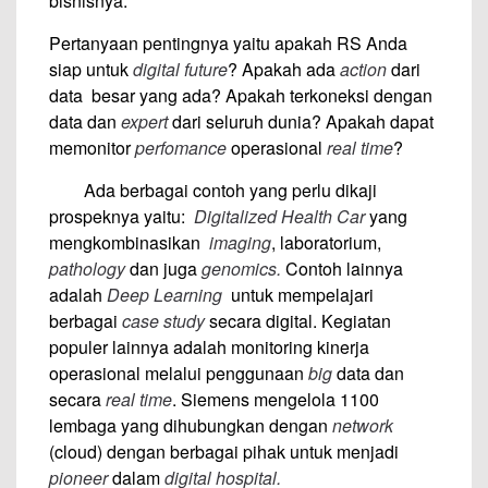
bisnisnya.
Pertanyaan pentingnya yaitu apakah RS Anda
siap untuk
digital future
? Apakah ada
action
dari
data besar yang ada? Apakah terkoneksi dengan
data dan
expert
dari seluruh dunia? Apakah dapat
memonitor
perfomance
operasional
real time
?
Ada berbagai contoh yang perlu dikaji
prospeknya yaitu:
Digitalized Health Car
yang
mengkombinasikan
imaging
, laboratorium,
pathology
dan juga
genomics.
Contoh lainnya
adalah
Deep Learning
untuk mempelajari
berbagai
case study
secara digital. Kegiatan
populer lainnya adalah monitoring kinerja
operasional melalui penggunaan
big
data dan
secara
real time
. Siemens mengelola 1100
lembaga yang dihubungkan dengan
network
(cloud) dengan berbagai pihak untuk menjadi
pioneer
dalam
digital hospital.