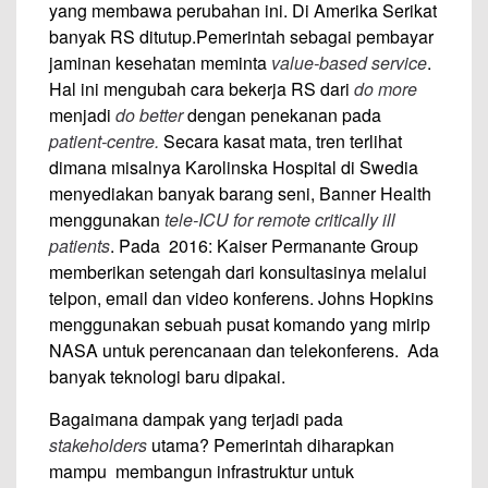
yang membawa perubahan ini. Di Amerika Serikat
banyak RS ditutup.Pemerintah sebagai pembayar
jaminan kesehatan meminta
value-based service
.
Hal ini mengubah cara bekerja RS dari
do more
menjadi
do better
dengan penekanan pada
patient-centre.
Secara kasat mata, tren terlihat
dimana misalnya Karolinska Hospital di Swedia
menyediakan banyak barang seni, Banner Health
menggunakan
tele-ICU for remote critically ill
patients
. Pada 2016: Kaiser Permanante Group
memberikan setengah dari konsultasinya melalui
telpon, email dan video konferens. Johns Hopkins
menggunakan sebuah pusat komando yang mirip
NASA untuk perencanaan dan telekonferens. Ada
banyak teknologi baru dipakai.
Bagaimana dampak yang terjadi pada
stakeholders
utama? Pemerintah diharapkan
mampu membangun infrastruktur untuk