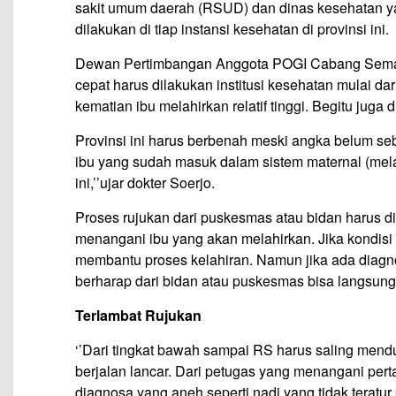
sakit umum daerah (RSUD) dan dinas kesehatan yan
dilakukan di tiap instansi kesehatan di provinsi ini.
Dewan Pertimbangan Anggota POGI Cabang Semara
cepat harus dilakukan institusi kesehatan mulai 
kematian ibu melahirkan relatif tinggi. Begitu juga d
Provinsi ini harus berbenah meski angka belum s
ibu yang sudah masuk dalam sistem maternal (mela
ini,’’ujar dokter Soerjo.
Proses rujukan dari puskesmas atau bidan harus di
menangani ibu yang akan melahirkan. Jika kondisi 
membantu proses kelahiran. Namun jika ada diagn
berharap dari bidan atau puskesmas bisa langsung
Terlambat Rujukan
‘’Dari tingkat bawah sampai RS harus saling mend
berjalan lancar. Dari petugas yang menangani pe
diagnosa yang aneh seperti nadi yang tidak terat