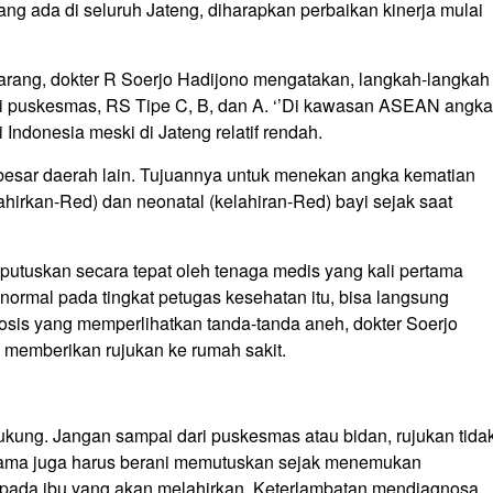
g ada di seluruh Jateng, diharapkan perbaikan kinerja mulai
ng, dokter R Soerjo Hadijono mengatakan, langkah-langkah
dari puskesmas, RS Tipe C, B, dan A. ‘’Di kawasan ASEAN angka
i Indonesia meski di Jateng relatif rendah.
ebesar daerah lain. Tujuannya untuk menekan angka kematian
hirkan-Red) dan neonatal (kelahiran-Red) bayi sejak saat
putuskan secara tepat oleh tenaga medis yang kali pertama
normal pada tingkat petugas kesehatan itu, bisa langsung
osis yang memperlihatkan tanda-tanda aneh, dokter Soerjo
 memberikan rujukan ke rumah sakit.
ukung. Jangan sampai dari puskesmas atau bidan, rujukan tida
rtama juga harus berani memutuskan sejak menemukan
ur pada ibu yang akan melahirkan. Keterlambatan mendiagnosa